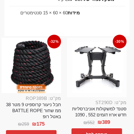
מידות
60 × 60 × 15 סנטימטרים
-32%
-30%
מק"ט: ROP389B
מק"ט: ST290D
חבל ניעור קרוספיט 9 מטר 38
סטנד למשקולות אוניברסליות
ממ שחור BATTLE ROPE
חדש ארוז דגמים 552 , 1090
באטל רופ
₪
389
₪
552
₪
175
₪
259