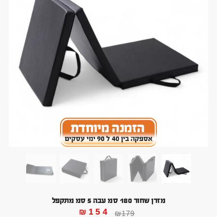
מזרן שחור 180 סמ עבה 5 סמ מתקפל
₪
154
₪
179