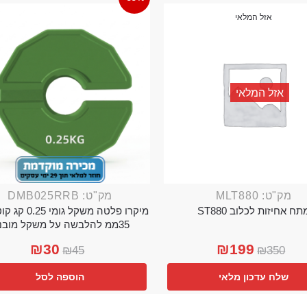
אזל המלאי
אזל המלאי
מק"ט: MLT880
מק"ט: DMB025RRB
תח אחיזות לכלוב ST880
מיקרו פלטה משקל גו
35ממ להלבשה על משקל מובנה
₪
30
₪
199
₪
45
₪
350
שלח עדכון מלאי
הוספה לסל