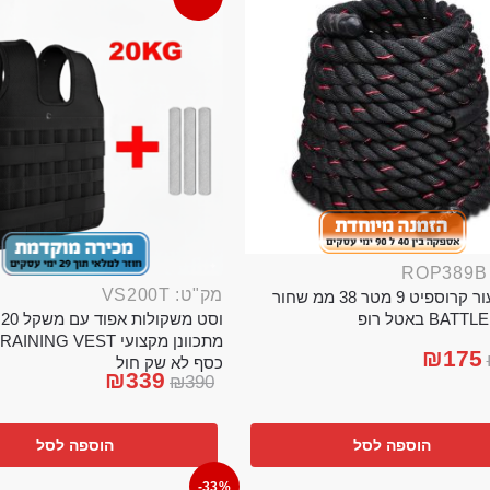
מק"ט: VS200T
חבל ניעור קרוספיט 9 מטר 38 ממ שחור
וס
BA באטל רופ
₪
175
כסף לא שק חול
₪
339
₪
390
הוספה לסל
הוספה לסל
-33%