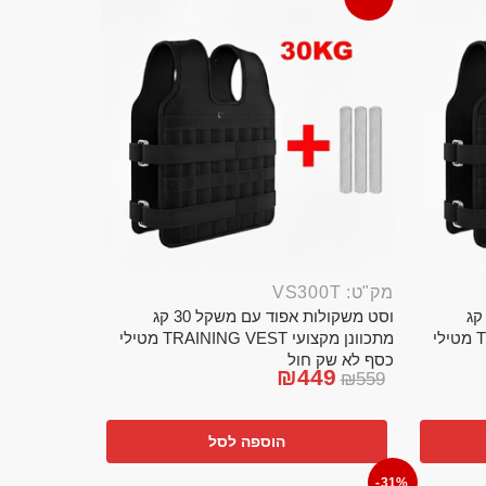
מק"ט: VS300T
ט משקולות אפוד עם משקל 20 קג
וסט משקולות אפוד עם משקל 30 קג
מתכוונן מקצועי TRAINING VEST מטילי
מתכוונן מקצועי TRAINING VEST מטילי
כסף לא שק חול
₪
449
₪
559
הוספה לסל
-31%