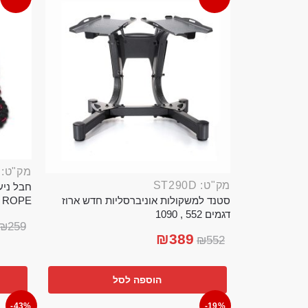
מק"ט: ROP389B
מק"ט: ST290D
סטנד למשקולות אוניברסליות חדש ארוז
TTLE ROPE
דגמים 552 , 1090
₪
259
₪
389
₪
552
הוספה לסל
-43%
-19%