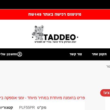
מינימום רכישה באתר 149שח
תקנון אתר
צור קשר
החשבון שלי
טר
ע!
פריט בהזמנה מיוחדת במחיר מיוחד - זמני אספקה בין 40 ל 90 ימי עסקים צור קשר 58961155
מק"ט
PLF55PR
קטגוריו