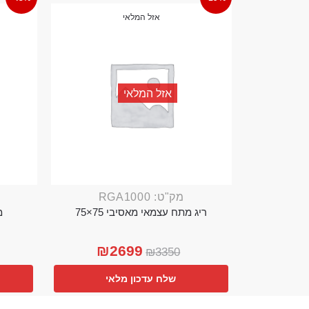
אזל המלאי
אזל המלאי
מק"ט: RGA1000
ריג מתח עצמאי מאסיבי 75×75
מ
₪
2699
₪
3350
שלח עדכון מלאי