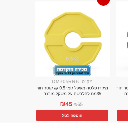
מק"ט: DMB05RRB
מי 0.25 קג קוטר חור
מיקרו פלטה משקל גומי 0.5 קג קוטר חור
35ממ להלבשה על משקל מובנה
₪
45
₪
65
הוספה לסל