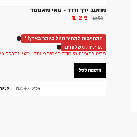
מחטב ירך ורוד – טאי מאסטר
₪
29
₪
59
התחייבות למחיר הזול ביותר בארץ! *
מדיניות משלוחים
פריט בהזמנה מיוחדת במחיר מיוחד - זמני אספקה בין 40 ל 90 ימי עסקים צור קשר 58961155
הוספה לסל
מק"ט
PLF55PR
קטגורי