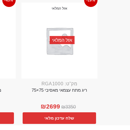
-43%
-19%
אזל המלאי
אזל המלאי
מק"ט: RGA1000
ריג מתח עצמאי מאסיבי 75×75
מ
₪
2699
₪
3350
שלח עדכון מלאי