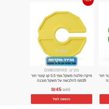
-31%
מק"ט: DMB05RRB
מי 0.25 קג קוטר חור
מיקרו פלטה משקל גומי 0.5 קג קוטר חור
35ממ להלבשה על משקל מובנה
₪
45
₪
65
הוספה לסל