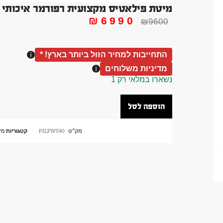
מיטת פילאטיס מקצועית רפורמר איכותי לסטודיו עץ מייפ
₪
6990
₪
9600
התחייבות למחיר הזול ביותר בארץ! *
מדיניות משלוחים
נשארו במלאי רק 1
הוספה לסל
מק"ט
PILFW590
קטגוריות
מי