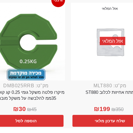
-33%
אזל המלאי
אזל המלאי
מק"ט: MLT880
מק"ט: DMB025RRB
תח אחיזות לכלוב ST880
מיקרו פלטה משקל גו
35ממ להלבשה על משקל מובנה
₪
30
₪
199
₪
45
₪
350
שלח עדכון מלאי
הוספה לסל