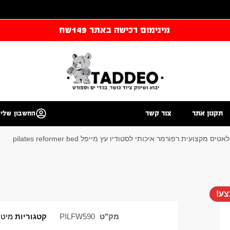
מינימום רכישה באתר 149שח
תקנון אתר
צור קשר
החשבון שלי
ס מקצועית רפורמר איכותי לסטודיו עץ מייפל pilates reformer bed
ע!
מק"ט
PILFW590
קטגוריות
מיטו