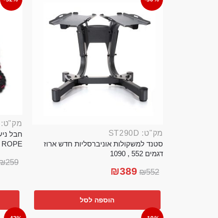
מק"ט: ROP389B
מק"ט: ST290D
סטנד למשקולות אוניברסליות חדש ארוז
TTLE ROPE
דגמים 552 , 1090
₪
259
₪
389
₪
552
הוספה לסל