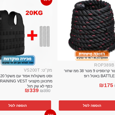
מק"ט: VS200T
חבל ניעור קרוספיט 9 מטר 38 ממ שחור
וס
BA באטל רופ
₪
175
כסף לא שק חול
₪
339
₪
390
הוספה לסל
הוספה לסל