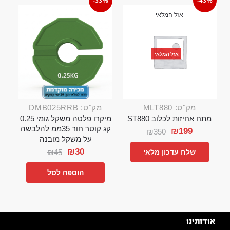
-33%
-43%
אזל המלאי
אזל המלאי
מק"ט: MLT880
מק"ט: DMB025RRB
מתח אחיזות לכלוב ST880
מיקרו פלטה משקל גומי 0.25
קג קוטר חור 35ממ להלבשה
₪
199
₪
350
על משקל מובנה
₪
30
₪
45
שלח עדכון מלאי
הוספה לסל
אודותינו