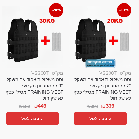
-20%
-13%
מק"ט: VS200T
מק"ט: VS300T
וסט משקולות אפוד עם משקל
וסט משקולות אפוד עם משקל
20 קג מתכוונן מקצועי
30 קג מתכוונן מקצועי
TRAINING VEST מטילי כסף
TRAINING VEST מטילי כסף
לא שק חול
לא שק חול
₪
449
₪
339
₪
559
₪
390
הוספה לסל
הוספה לסל