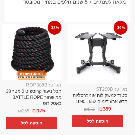
מלאה לשנתיים + 5 שנים חלפים במחיר מסובסד
-32%
-30%
מק"ט: ROP389B
מק"ט: ST290D
חבל ניעור קרוספיט 9 מטר 38
סטנד למשקולות אוניברסליות
ממ שחור BATTLE ROPE
חדש ארוז דגמים 552 , 1090
באטל רופ
₪
389
₪
552
₪
175
₪
259
הוספה לסל
הוספה לסל