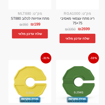
מק"ט: RGA1000
מק"ט: MLT880
ריג מתח עצמאי מאסיבי
מתח אחיזות לכלוב ST880
75×75
₪
199
₪
350
₪
2699
₪
3350
שלח עדכון מלאי
שלח עדכון מלאי
-31%
-33%