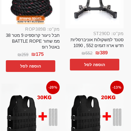
מק"ט: ROP389B
מק"ט: ST290D
חבל ניעור קרוספיט 9 מטר 38
סטנד למשקולות אוניברסליות
ממ שחור BATTLE ROPE
חדש ארוז דגמים 552 , 1090
באטל רופ
₪
389
₪
552
₪
175
₪
259
הוספה לסל
הוספה לסל
-20%
-13%