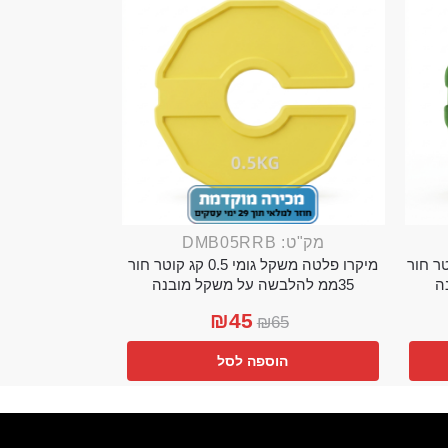
מק"ט: DMB05RRB
מי 0.25 קג קוטר חור
מיקרו פלטה משקל גומי 0.5 קג קוטר חור
35ממ להלבשה על משקל מובנה
₪
45
₪
65
הוספה לסל