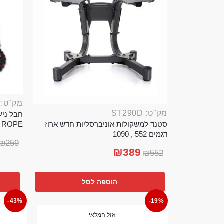
מק"ט: ROP389B
מק"ט: ST290D
סטנד למשקולות אוניברסליות חדש ארוז
TTLE ROPE
דגמים 552 , 1090
₪
259
₪
389
₪
552
הוספה לסל
-43%
-19%
אזל המלאי