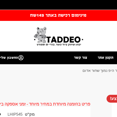
מינימום רכישה באתר 149שח
תקנון אתר
צור קשר
החשבון שלי
 היפ נמוך שחור אדום
ע!
פריט בהזמנה מיוחדת במחיר מיוחד - זמני אספקה בין 40 ל 90 ימי עסקים צור קשר 58961155
מק"ט
LHIP545
ק