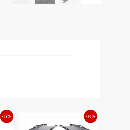
-32%
-30%