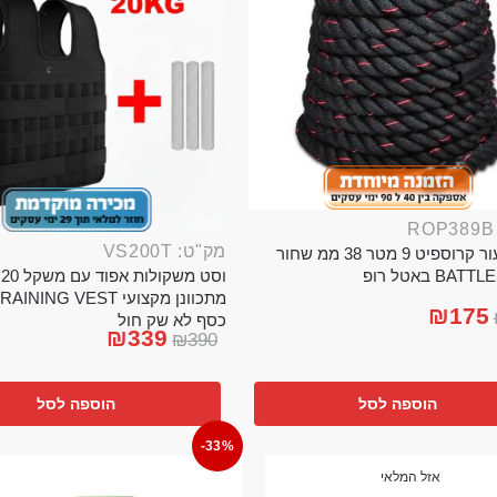
מק"ט: VS200T
חבל ניעור קרוספיט 9 מטר 38 ממ שחור
וס
BA באטל רופ
₪
175
כסף לא שק חול
₪
339
₪
390
הוספה לסל
הוספה לסל
-33%
אזל המלאי