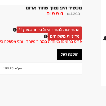
מכשיר היפ נמוך שחור אדום
₪
990
₪
1290
התחייבות למחיר הזול ביותר בארץ! *
מדיניות משלוחים
פריט בהזמנה מיוחדת במחיר מיוחד - זמני אספקה בין 40 ל 90 ימי עסקים צור קשר 58961155
הוספה לסל
מק"ט
LHIP545