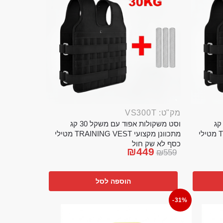
מק"ט: VS300T
ט משקולות אפוד עם משקל 20 קג
וסט משקולות אפוד עם משקל 30 קג
מתכוונן מקצועי TRAINING VEST מטילי
מתכוונן מקצועי TRAINING VEST מטילי
כסף לא שק חול
₪
449
₪
559
הוספה לסל
-31%