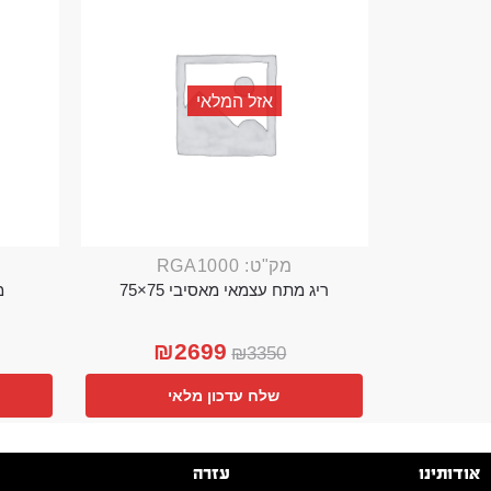
אזל המלאי
מק"ט: RGA1000
ריג מתח עצמאי מאסיבי 75×75
מ
₪
2699
₪
3350
שלח עדכון מלאי
אודותינו
עזרה