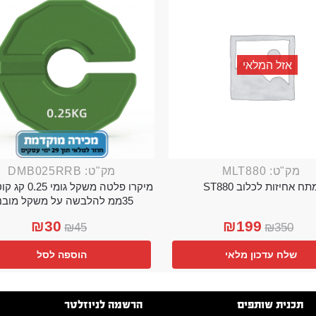
אזל המלאי
מק"ט: MLT880
מק"ט: DMB025RRB
תח אחיזות לכלוב ST880
מיקרו פלטה משקל גו
35ממ להלבשה על משקל מובנה
₪
30
₪
199
₪
45
₪
350
שלח עדכון מלאי
הוספה לסל
תכנית שותפים
הרשמה לניוזלטר