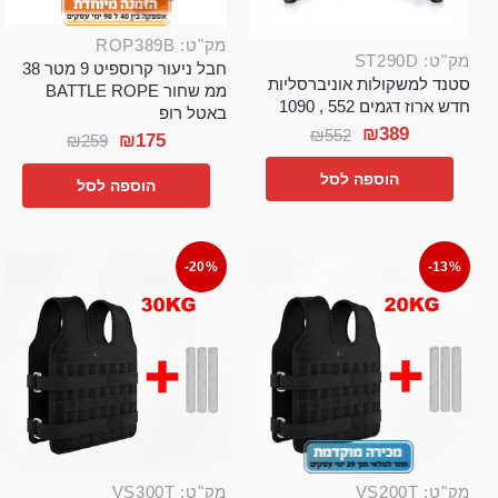
מק"ט: ROP389B
מק"ט: ST290D
חבל ניעור קרוספיט 9 מטר 38
סטנד למשקולות אוניברסליות
ממ שחור BATTLE ROPE
חדש ארוז דגמים 552 , 1090
באטל רופ
₪
389
₪
552
₪
175
₪
259
הוספה לסל
הוספה לסל
-20%
-13%
מק"ט: VS200T
מק"ט: VS300T