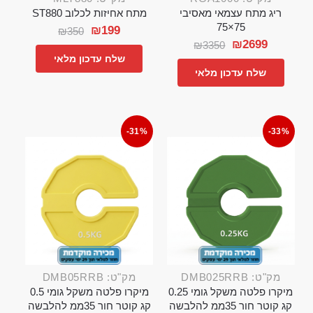
ריג מתח עצמאי מאסיבי
מתח אחיזות לכלוב ST880
75×75
₪
199
₪
350
₪
2699
₪
3350
שלח עדכון מלאי
שלח עדכון מלאי
-31%
-33%
מק"ט: DMB025RRB
מק"ט: DMB05RRB
מיקרו פלטה משקל גומי 0.25
מיקרו פלטה משקל גומי 0.5
קג קוטר חור 35ממ להלבשה
קג קוטר חור 35ממ להלבשה