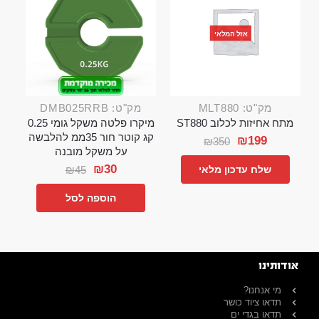
אזל המלאי
מק"ט: MLT880
מק"ט: DMB025RRB
מתח אחיזות לכלוב ST880
מיקרו פלטה משקל גומי 0.25
קג קוטר חור 35ממ להלבשה
₪
199
₪
350
על משקל מובנה
₪
30
₪
45
שלח עדכון מלאי
הוספה לסל
אודותינו
מי אנחנו?
תדאו ציוד כושר
תדאו בגדי ים