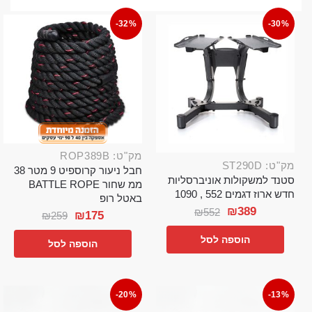
-32%
-30%
מק"ט: ROP389B
מק"ט: ST290D
חבל ניעור קרוספיט 9 מטר 38
סטנד למשקולות אוניברסליות
ממ שחור BATTLE ROPE
חדש ארוז דגמים 552 , 1090
באטל רופ
₪
389
₪
552
₪
175
₪
259
הוספה לסל
הוספה לסל
-20%
-13%