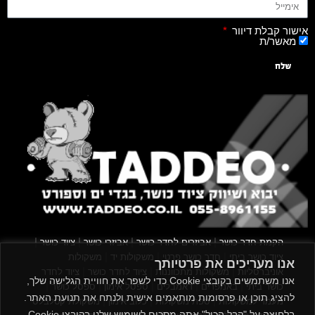
אישור קבלת דיוור
מאשר/ת
שלח
|
|
|
|
הקמת חדר כושר
אביזרים לחדר כושר
אביזרי כושר
ציוד כושר
|
|
|
ציוד כושר ביתי
חדר כושר פרטי
משקולות יד
משקולות
אנו מעריכים את פרטיותך
|
|
|
אוניברסליות
משקולות מתכווננות
ציוד לחדר כושר
ציוד לחדר
אנו משתמשים בקובצי Cookie כדי לשפר את חוויית הגלישה שלך,
|
|
|
|
|
כושר ביתי
באמפרים
דאמבלים
ספסל אימון
ספסל כושר
להציג תוכן או פרסומות מותאמים אישית ולנתח את תנועת האתר.
|
|
|
מעמד למשקולות
ספת משקולות
כלוב אימון
משקולת קטלבלס
בלחיצה על "קבל הכול" אתה מסכים לשימוש שלנו בקובצי Cookie.