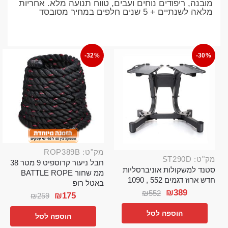
מובנה, ריפודים נוחים ועבים, טווח תנועה מלא. אחריות
מלאה לשנתיים + 5 שנים חלפים במחיר מסובסד
-32%
-30%
מק"ט: ROP389B
מק"ט: ST290D
חבל ניעור קרוספיט 9 מטר 38
סטנד למשקולות אוניברסליות
ממ שחור BATTLE ROPE
חדש ארוז דגמים 552 , 1090
באטל רופ
₪
389
₪
552
₪
175
₪
259
הוספה לסל
הוספה לסל