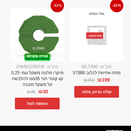
-33%
-43%
אזל המלאי
אזל המלאי
מק"ט: MLT880
מק"ט: DMB025RRB
מתח אחיזות לכלוב ST880
מיקרו פלטה משקל גומי 0.25
קג קוטר חור 35ממ להלבשה
₪
199
₪
350
על משקל מובנה
₪
30
₪
45
שלח עדכון מלאי
הוספה לסל