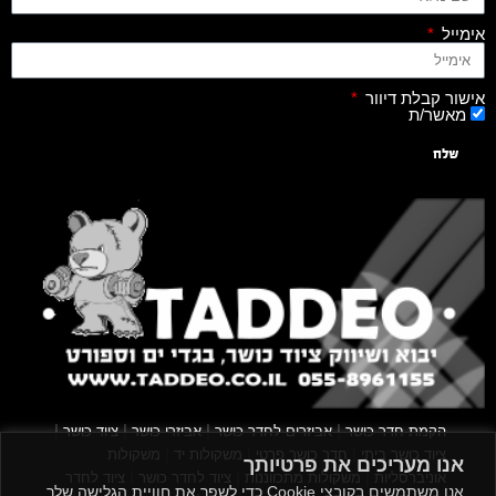
אימייל
אישור קבלת דיוור
מאשר/ת
שלח
|
|
|
|
הקמת חדר כושר
אביזרים לחדר כושר
אביזרי כושר
ציוד כושר
|
|
|
ציוד כושר ביתי
חדר כושר פרטי
משקולות יד
משקולות
אנו מעריכים את פרטיותך
|
|
|
אוניברסליות
משקולות מתכווננות
ציוד לחדר כושר
ציוד לחדר
אנו משתמשים בקובצי Cookie כדי לשפר את חוויית הגלישה שלך,