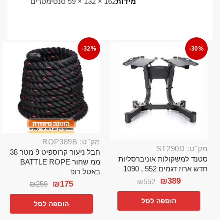
מידות
162 × 132 × 59 סנטימטרים
-32%
-30%
מק"ט: ROP389B
מק"ט: ST290D
חבל ניעור קרוספיט 9 מטר 38
סטנד למשקולות אוניברסליות
ממ שחור BATTLE ROPE
חדש ארוז דגמים 552 , 1090
באטל רופ
₪
389
₪
552
₪
175
₪
259
הוספה לסל
הוספה לסל