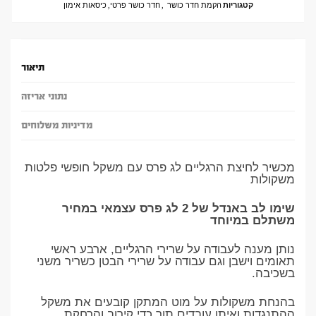
קטגוריות
הקמת חדר כושר
,
חדר כושר פרטי
,
כיסאות אימון
תיאור
נתוני אריזה
מדיניות משלוחים
מכשיר לחיצת הרגליים לג פרס עם משקל חופשי פלטות
משקולות
שימו לב באנדל של 2 לג פרס עצמאי במחיר
משתלם במיוחד
נותן מענה לעבודה על שרירי הרגליים, ארבע ראשי
תאומים וישבן וגם עבודה על שרירי הבטן כשריר משני
בשכיבה.
בהנחת משקולות על מוט המתקן קובעים את משקל
ההתנגדות ואיתו עובדים תוך כדי קירוב והרחקת