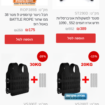
מק"ט: ROP389B
מק"ט: ST290D
חבל ניעור קרוספיט 9 מטר 38
סטנד למשקולות אוניברסליות
ממ שחור BATTLE ROPE
חדש ארוז דגמים 552 , 1090
באטל רופ
₪
389
₪
552
₪
175
₪
259
הוספה לסל
הוספה לסל
-20%
-13%
מק"ט: VS200T
מק"ט: VS300T