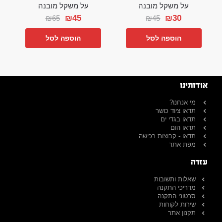
על משקל מובנה
על משקל מובנה
₪
45
₪
30
₪
65
₪
45
הוספה לסל
הוספה לסל
אודותינו
מי אנחנו?
תדאו ציוד כושר
תדאו בגדי ים
תדאו הום
תדאו - קבוצות רכישה
מפת אתר
עזרה
שאלות ותשובות
מדריכי התקנה
סרטוני התקנה
שירות לקוחות
תקנון אתר