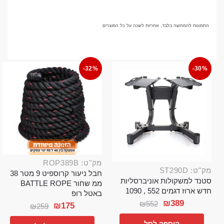
התמונות להמחשה בלבד, אחריות לשנה על כל המוצרים
-32%
-30%
מק"ט: ROP389B
מק"ט: ST290D
חבל ניעור קרוספיט 9 מטר 38
סטנד למשקולות אוניברסליות
ממ שחור BATTLE ROPE
חדש ארוז דגמים 552 , 1090
באטל רופ
₪
389
₪
552
₪
175
₪
259
הוספה לסל