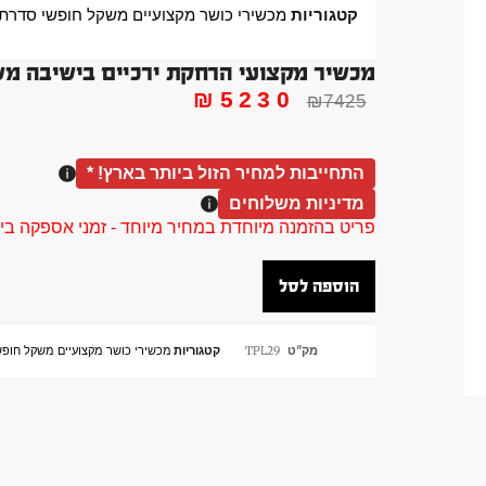
קטגוריות
מכשירי כושר מקצועיים משקל חופשי סדרת PL היוקרתי
מכשיר מקצועי הרחקת ירכיים בישיבה משקל חופש
₪
5230
₪
7425
התחייבות למחיר הזול ביותר בארץ! *
מדיניות משלוחים
פריט בהזמנה מיוחדת במחיר מיוחד - זמני אספקה בין 40 ל 90 ימי עסקים צור קשר 58961155
הוספה לסל
מק"ט
TPL29
קטגוריות
מכשירי כושר מקצועיים משקל חופשי סדרת L