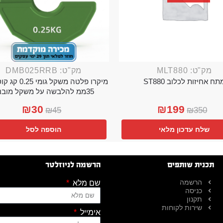
מק"ט: MLT880
מק"ט: DMB025RRB
תח אחיזות לכלוב ST880
מיקרו פלטה משקל גו
35ממ להלבשה על משקל מובנה
₪
30
₪
199
₪
45
₪
350
שלח עדכון מלאי
הוספה לסל
תכנית שותפים
הרשמה לניוזלטר
הרשמה
שם מלא
כניסה
תקנון
שירות לקוחות
אימייל