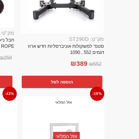
מק"ט: ROP389B
מק"ט: ST290D
סטנד למשקולות אוניברסליות חדש ארוז
TTLE ROPE
דגמים 552 , 1090
₪
259
₪
389
₪
552
הוספה לסל
-43%
-19%
אזל המלאי
אזל המלאי