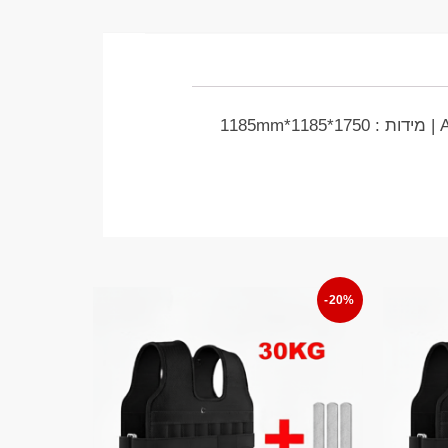
תיאור: מכשיר מקצועי הרחקת ירכיים בישיבה משקל חופשי מסדרת PL היוקרתית | מכשיר: Abductor | מידות : 1750*1185*1185mm
-20%