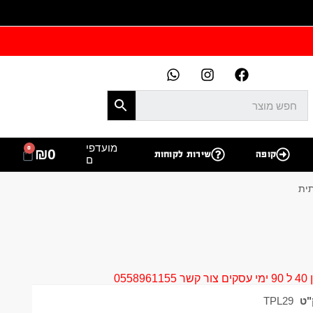
מועדפי
0
₪
0
קופה
שירות לקוחות
ם
05
"ט
TPL29