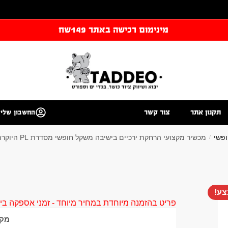
מינימום רכישה באתר 149שח
תקנון אתר
צור קשר
החשבון שלי
פשי
מכשיר מקצועי הרחקת ירכיים בישיבה משקל חופשי מסדרת PL היוקרתית
/
ע!
פריט בהזמנה מיוחדת במחיר מיוחד - זמני אספקה בין 40 ל 90 ימי עסקים צור קשר 58961155
מק