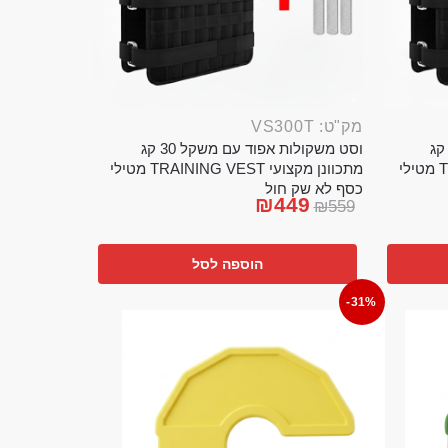
מק"ט: VS300T
ט משקולות אפוד עם משקל 20 קג
וסט משקולות אפוד עם משקל 30 קג
מתכוונן מקצועי TRAINING VEST מטילי
מתכוונן מקצועי TRAINING VEST מטילי
כסף לא שק חול
₪
449
₪
559
הוספה לסל
-31%