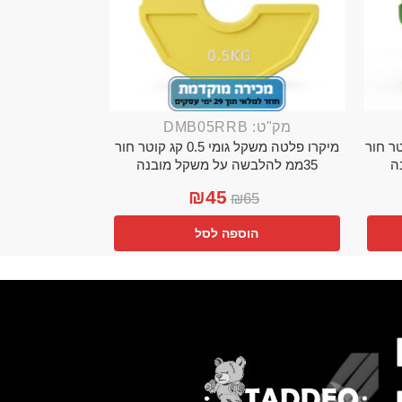
מק"ט: DMB05RRB
מי 0.25 קג קוטר חור
מיקרו פלטה משקל גומי 0.5 קג קוטר חור
35ממ להלבשה על משקל מובנה
₪
45
₪
65
הוספה לסל