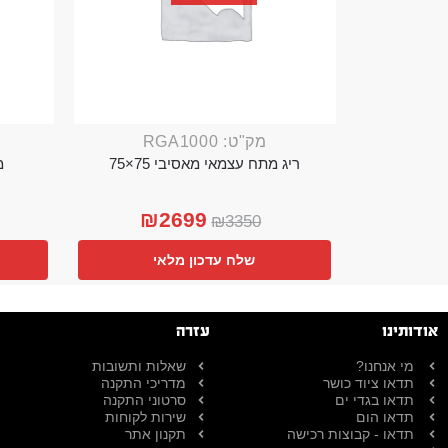
מק"ט: RGA1000
ריג מתח עצמאי מאסיבי 75×75
מ
₪
2699
₪
3350
שלח עדכון מלאי
אודותינו
עזרה
מי אנחנו?
שאלות ותשובות
תדאו ציוד כושר
מדריכי התקנה
תדאו בגדי ים
סרטוני התקנה
תדאו הום
שירות לקוחות
תדאו - קבוצות רכישה
תקנון אתר