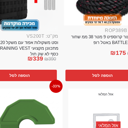
מק"ט: VS200T
חבל ניעור קרוספיט 9 מטר 38 ממ שחור
וס
BA באטל רופ
₪
175
כסף לא שק חול
₪
339
₪
390
הוספה לסל
הוספה לסל
-33%
אזל המלאי
אזל המלאי