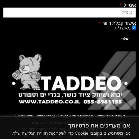
אימייל
אישור קבלת דיוור
מאשר/ת
שלח
|
|
|
|
הקמת חדר כושר
אביזרים לחדר כושר
אביזרי כושר
ציוד כושר
|
|
|
ציוד כושר ביתי
חדר כושר פרטי
משקולות יד
משקולות
אנו מעריכים את פרטיותך
|
|
|
אוניברסליות
משקולות מתכווננות
ציוד לחדר כושר
ציוד לחדר
אנו משתמשים בקובצי Cookie כדי לשפר את חוויית הגלישה שלך,
|
|
|
|
|
כושר ביתי
באמפרים
דאמבלים
ספסל אימון
ספסל כושר