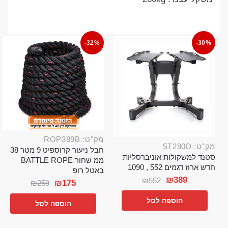
-32%
-30%
מק"ט: ROP389B
מק"ט: ST290D
חבל ניעור קרוספיט 9 מטר 38
סטנד למשקולות אוניברסליות
ממ שחור BATTLE ROPE
חדש ארוז דגמים 552 , 1090
באטל רופ
₪
389
₪
552
₪
175
₪
259
הוספה לסל
הוספה לסל