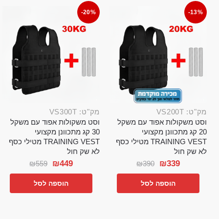
-20%
-13%
מק"ט: VS200T
מק"ט: VS300T
וסט משקולות אפוד עם משקל
וסט משקולות אפוד עם משקל
20 קג מתכוונן מקצועי
30 קג מתכוונן מקצועי
TRAINING VEST מטילי כסף
TRAINING VEST מטילי כסף
לא שק חול
לא שק חול
₪
449
₪
339
₪
559
₪
390
הוספה לסל
הוספה לסל