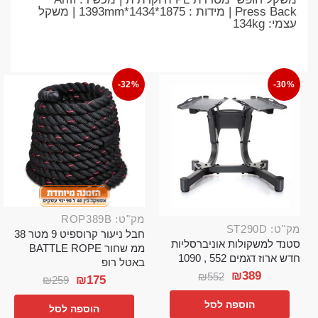
Press Back | מידות : 1875*1434*1393mm | משקל
עצמי: 134kg
-32%
-30%
מק"ט: ROP389B
מק"ט: ST290D
חבל ניעור קרוספיט 9 מטר 38
סטנד למשקולות אוניברסליות
ממ שחור BATTLE ROPE
חדש ארוז דגמים 552 , 1090
באטל רופ
₪
389
₪
552
₪
175
₪
259
הוספה לסל
הוספה לסל