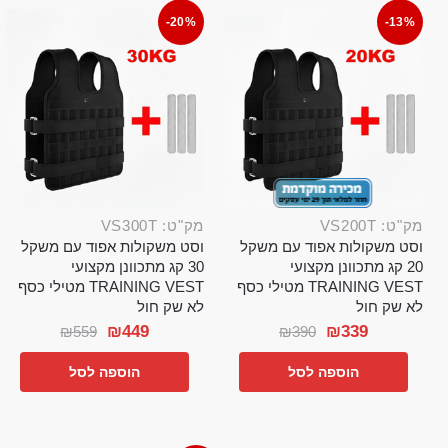
-20%
-13%
מק"ט: VS200T
מק"ט: VS300T
וסט משקולות אפוד עם משקל
וסט משקולות אפוד עם משקל
20 קג מתכוונן מקצועי
30 קג מתכוונן מקצועי
TRAINING VEST מטילי כסף
TRAINING VEST מטילי כסף
לא שק חול
לא שק חול
₪
449
₪
339
₪
559
₪
390
הוספה לסל
הוספה לסל