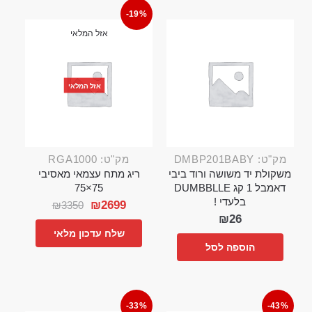
-19%
אזל המלאי
אזל המלאי
מק"ט: DMBP201BABY
מק"ט: RGA1000
משקולת יד משושה ורוד ביבי
ריג מתח עצמאי מאסיבי
דאמבל 1 קג DUMBBLLE
75×75
בלעדי !
₪
2699
₪
3350
₪
26
שלח עדכון מלאי
הוספה לסל
-33%
-43%