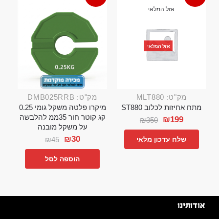
אזל המלאי
אזל המלאי
מק"ט: MLT880
מק"ט: DMB025RRB
מתח אחיזות לכלוב ST880
מיקרו פלטה משקל גומי 0.25
קג קוטר חור 35ממ להלבשה
₪
199
₪
350
על משקל מובנה
₪
30
₪
45
שלח עדכון מלאי
הוספה לסל
אודותינו