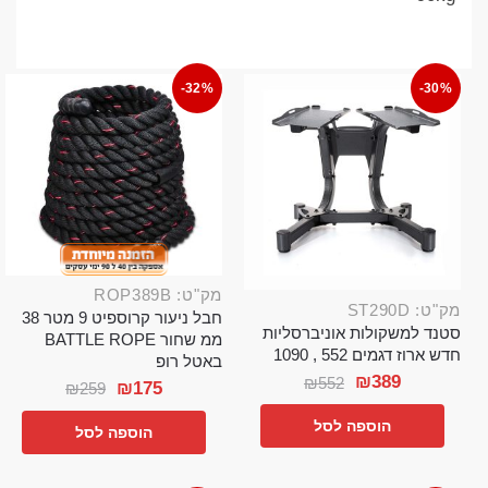
-32%
-30%
מק"ט: ROP389B
מק"ט: ST290D
חבל ניעור קרוספיט 9 מטר 38
סטנד למשקולות אוניברסליות
ממ שחור BATTLE ROPE
חדש ארוז דגמים 552 , 1090
באטל רופ
₪
389
₪
552
₪
175
₪
259
הוספה לסל
הוספה לסל