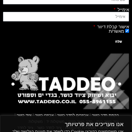
אימייל
אישור קבלת דיוור
מאשר/ת
שלח
|
|
|
|
הקמת חדר כושר
אביזרים לחדר כושר
אביזרי כושר
ציוד כושר
|
|
|
ציוד כושר ביתי
חדר כושר פרטי
משקולות יד
משקולות
אנו מעריכים את פרטיותך
|
|
|
אוניברסליות
משקולות מתכווננות
ציוד לחדר כושר
ציוד לחדר
אנו משתמשים בקובצי Cookie כדי לשפר את חוויית הגלישה שלך,