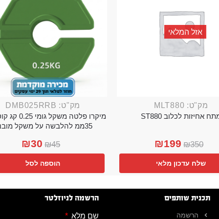
אזל המלאי
מק"ט: MLT880
מק"ט: DMB025RRB
תח אחיזות לכלוב ST880
מיקרו פלטה משקל גו
35ממ להלבשה על משקל מובנה
₪
30
₪
199
₪
45
₪
350
שלח עדכון מלאי
הוספה לסל
תכנית שותפים
הרשמה לניוזלטר
הרשמה
שם מלא