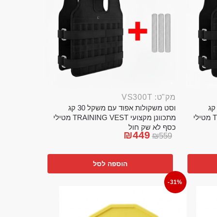
מק"ט: VS300T
ט משקולות אפוד עם משקל 20 קג
וסט משקולות אפוד עם משקל 30 קג
מתכוונן מקצועי TRAINING VEST מטילי
מתכוונן מקצועי TRAINING VEST מטילי
כסף לא שק חול
₪
449
₪
559
הוספה לסל
-31%