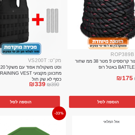
מק"ט: VS200T
חבל ניעור קרוספיט 9 מטר 38 ממ שחור
וס
BA באטל רופ
₪
175
כסף לא שק חול
₪
339
₪
390
הוספה לסל
הוספה לסל
-33%
אזל המלאי