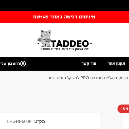
מינימום רכישה באתר 149שח
תקנון אתר
צור קשר
החשבון שלי
יים מסדרת PRO למשקל חופשי ורוד
ע!
מק"ט
LEGRE500P
ק