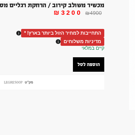
מכשיר משולב קירוב / הרחקת רגליים מסדרת PRO למשקל חופש
₪
3200
₪
4900
התחייבות למחיר הזול ביותר בארץ! *
מדיניות משלוחים
קיים במלאי
הוספה לסל
מק"ט
LEGRE500P