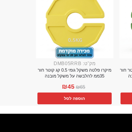
מק"ט: DMB05RRB
מי 0.25 קג קוטר חור
מיקרו פלטה משקל גומי 0.5 קג קוטר חור
35ממ להלבשה על משקל מובנה
₪
45
₪
65
הוספה לסל