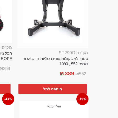
מק"ט: ROP389B
מק"ט: ST290D
סטנד למשקולות אוניברסליות חדש ארוז
TTLE ROPE
דגמים 552 , 1090
₪
259
₪
389
₪
552
הוספה לסל
-43%
-19%
אזל המלאי