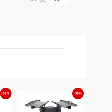
-32%
-30%