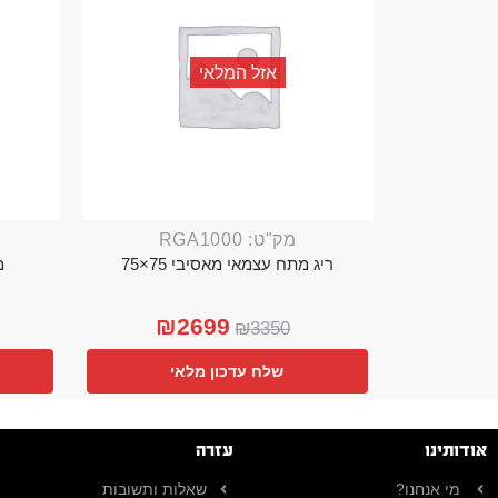
אזל המלאי
מק"ט: RGA1000
ריג מתח עצמאי מאסיבי 75×75
מ
₪
2699
₪
3350
שלח עדכון מלאי
אודותינו
עזרה
מי אנחנו?
שאלות ותשובות