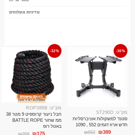
מדיניות משלוחים
-32%
-30%
מק"ט: ROP389B
מק"ט: ST290D
חבל ניעור קרוספיט 9 מטר 38
סטנד למשקולות אוניברסליות
ממ שחור BATTLE ROPE
חדש ארוז דגמים 552 , 1090
באטל רופ
₪
389
₪
552
₪
175
₪
259