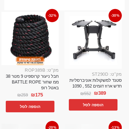
-32%
-30%
מק"ט: ROP389B
מק"ט: ST290D
חבל ניעור קרוספיט 9 מטר 38
סטנד למשקולות אוניברסליות
ממ שחור BATTLE ROPE
חדש ארוז דגמים 552 , 1090
באטל רופ
₪
389
₪
552
₪
175
₪
259
הוספה לסל
הוספה לסל
-20%
-13%