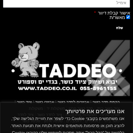
אישור קבלת דיוור
מאשר/ת
שלח
|
|
|
|
הקמת חדר כושר
אביזרים לחדר כושר
אביזרי כושר
ציוד כושר
|
|
|
ציוד כושר ביתי
חדר כושר פרטי
משקולות יד
משקולות
אנו מעריכים את פרטיותך
|
|
|
אוניברסליות
משקולות מתכווננות
ציוד לחדר כושר
ציוד לחדר
אנו משתמשים בקובצי Cookie כדי לשפר את חוויית הגלישה שלך,
|
|
|
|
|
כושר ביתי
באמפרים
דאמבלים
ספסל אימון
ספסל כושר
להציג תוכן או פרסומות מותאמים אישית ולנתח את תנועת האתר.
|
|
|
מעמד למשקולות
ספת משקולות
כלוב אימון
משקולת קטלבלס
בלחיצה על "קבל הכול" אתה מסכים לשימוש שלנו בקובצי Cookie.