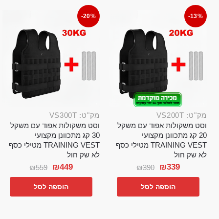
-20%
-13%
מק"ט: VS200T
מק"ט: VS300T
וסט משקולות אפוד עם משקל
וסט משקולות אפוד עם משקל
20 קג מתכוונן מקצועי
30 קג מתכוונן מקצועי
TRAINING VEST מטילי כסף
TRAINING VEST מטילי כסף
לא שק חול
לא שק חול
₪
449
₪
339
₪
559
₪
390
הוספה לסל
הוספה לסל