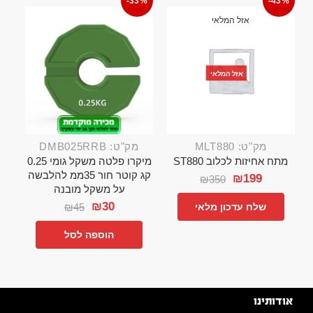
-33%
-43%
אזל המלאי
אזל המלאי
מק"ט: MLT880
מק"ט: DMB025RRB
מתח אחיזות לכלוב ST880
מיקרו פלטה משקל גומי 0.25
קג קוטר חור 35ממ להלבשה
₪
199
₪
350
על משקל מובנה
₪
30
₪
45
שלח עדכון מלאי
הוספה לסל
אודותינו