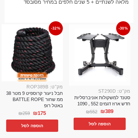
מלאה לשנתיים + 5 שנים חלפים במחיר מסובסד
-32%
-30%
מק"ט: ROP389B
מק"ט: ST290D
חבל ניעור קרוספיט 9 מטר 38
סטנד למשקולות אוניברסליות
ממ שחור BATTLE ROPE
חדש ארוז דגמים 552 , 1090
באטל רופ
₪
389
₪
552
₪
175
₪
259
הוספה לסל
הוספה לסל