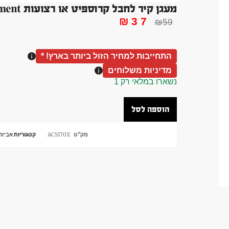
מעגן קיר לחבל קרוספיט או רצועות Battle Rope Attachment עיגון קיר תקרה
₪
37
₪
59
התחייבות למחיר הזול ביותר בארץ! *
מדיניות משלוחים
נשארו במלאי רק 1
הוספה לסל
מק"ט
ACS170X
קטגוריות
אביזרי