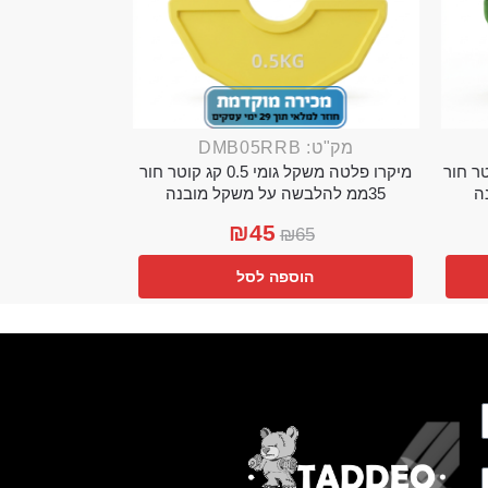
מק"ט: DMB05RRB
מי 0.25 קג קוטר חור
מיקרו פלטה משקל גומי 0.5 קג קוטר חור
35ממ להלבשה על משקל מובנה
₪
45
₪
65
הוספה לסל