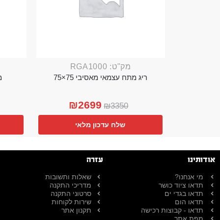
מק"ט: RGA1000
ריג מתח עצמאי מאסיבי 75×75
מ
₪
2699
₪
3350
שלח עדכון מלאי
אודותינו
עזרה
מי אנחנו?
שאלות ותשובות
תדאו ציוד כושר
מדריכי התקנה
תדאו בגדי ים
סרטוני התקנה
תדאו הום
שירות לקוחות
תדאו - קבוצות רכישה
תקנון אתר
מפת אתר