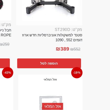
מק"ט: ROP389B
מק"ט: ST290D
סטנד למשקולות אוניברסליות חדש ארוז
TTLE ROPE
דגמים 552 , 1090
₪
259
₪
389
₪
552
הוספה לסל
-43%
-19%
אזל המלאי
אזל המלאי