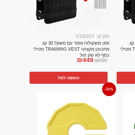
מק"ט: VS300T
ט משקולות אפוד עם משקל 20 קג
וסט משקולות אפוד עם משקל 30 קג
מתכוונן מקצועי TRAINING VEST מטילי
מתכוונן מקצועי TRAINING VEST מטילי
כסף לא שק חול
₪
449
₪
559
הוספה לסל
-31%