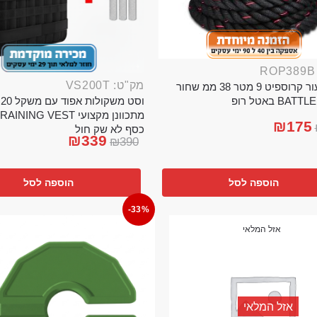
מק"ט: VS200T
חבל ניעור קרוספיט 9 מטר 38 ממ שחור
וס
BA באטל רופ
₪
175
כסף לא שק חול
₪
339
₪
390
הוספה לסל
הוספה לסל
-33%
אזל המלאי
אזל המלאי