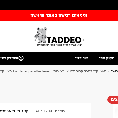
מינימום רכישה באתר 149שח
תקנון אתר
צור קשר
החשבון שלי
כושר
מעגן קיר לחבל קרוספיט או רצועות Battle Rope attachment עיגון קיר תקרה
/
ע!
מק"ט
ACS170X
קטגוריות
אביזרים