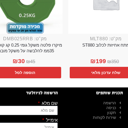
מק"ט: MLT880
מק"ט: DMB025RRB
תח אחיזות לכלוב ST880
מיקרו פלטה משקל גו
35ממ להלבשה על משקל מובנה
₪
30
₪
199
₪
45
₪
350
שלח עדכון מלאי
הוספה לסל
תכנית שותפים
הרשמה לניוזלטר
הרשמה
שם מלא
כניסה
תקנון
שירות לקוחות
אימייל