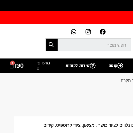
מועדפי
0
₪
0
קופה
שירות לקוחות
ם
 נלווים לציוד כושר
,
מציאון
,
ציוד קרוספיט
,
קידום