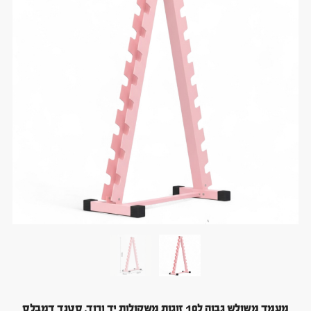
מעמד משולש גבוה ל10 זוגות משקולות יד ורוד. סטנד דמבלס