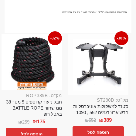
התמונות להמחשה בלבד, אחריות לשנה על כל המוצרים
-32%
-30%
מק"ט: ROP389B
מק"ט: ST290D
חבל ניעור קרוספיט 9 מטר 38
סטנד למשקולות אוניברסליות
ממ שחור BATTLE ROPE
חדש ארוז דגמים 552 , 1090
באטל רופ
₪
389
₪
552
₪
175
₪
259
הוספה לסל
הוספה לסל