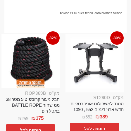
התמונות להמחשה בלבד, אחריות לשנה על כל המוצרים
-32%
-30%
מק"ט: ROP389B
מק"ט: ST290D
חבל ניעור קרוספיט 9 מטר 38
סטנד למשקולות אוניברסליות
ממ שחור BATTLE ROPE
חדש ארוז דגמים 552 , 1090
באטל רופ
₪
389
₪
552
₪
175
₪
259
הוספה לסל
הוספה לסל