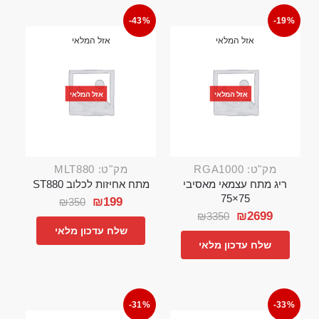
-43%
-19%
אזל המלאי
אזל המלאי
אזל המלאי
אזל המלאי
מק"ט: RGA1000
מק"ט: MLT880
ריג מתח עצמאי מאסיבי
מתח אחיזות לכלוב ST880
75×75
₪
199
₪
350
₪
2699
₪
3350
שלח עדכון מלאי
שלח עדכון מלאי
-31%
-33%