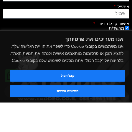
אימייל
אישור קבלת דיוור
מאשר/ת
אנו מעריכים את פרטיותך
שלח
אנו משתמשים בקובצי Cookie כדי לשפר את חוויית הגלישה שלך,
להציג תוכן או פרסומות מותאמים אישית ולנתח את תנועת האתר.
בלחיצה על "קבל הכול" אתה מסכים לשימוש שלנו בקובצי Cookie.
קבל הכול
טדי - נציג AI
התאמה אישית
|
|
|
|
הקמת חדר כושר
אביזרים לחדר כושר
אביזרי כושר
ציוד כושר
|
|
|
ציוד כושר ביתי
חדר כושר פרטי
משקולות יד
משקולות
|
|
|
אוניברסליות
משקולות מתכווננות
ציוד לחדר כושר
ציוד לחדר
|
|
|
|
|
כושר ביתי
באמפרים
דאמבלים
ספסל אימון
ספסל כושר