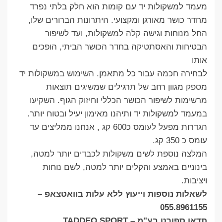
מעמד למשקולות יד עם קומות הוא חלק בלתי נפרד
מחדר כושר מאורגן ומקצועי. היתרונות הברורים שלו,
החל מנוחות וגישה קלה למשקולות, ועד לשיפור
הבטיחות והאסתטיקה בחדר הכושר הביתי, הופכים
אותו
לבחירה חכמה עבור כל מתאמן. השימוש במשקולות יד
מספק מגוון רחב של תרגילים שמשיגים תוצאות
מרשימות לשיפור הכושר הכללי וחיזוק הגוף. השקיעו
במעמד למשקולות יד ותיהנו מאימון יעיל ובטוח יותר.
הגדרות מפעל לעומס כ600 קג , אנחנו ממליצים עד
עומס כ 350 קג.
המלצה נוספת לשים משקולות לכבדים יותר למטה,
בינוניים באמצע והקלים יותר למטה, לשם נוחות
ויציבות.
לשאלות נוספות וייעוץ ללא עלות בוואטצאפ –
055.8961155
תדאו ספורט בע"מ – TADDEO SPORT