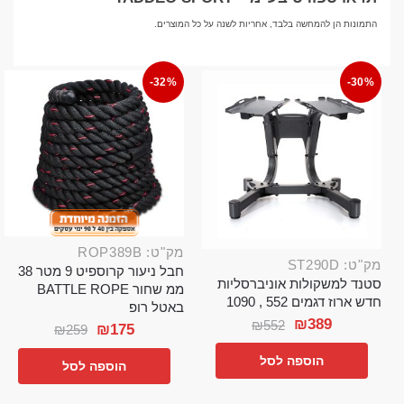
התמונות הן להמחשה בלבד, אחריות לשנה על כל המוצרים.
-32%
-30%
מק"ט: ROP389B
מק"ט: ST290D
חבל ניעור קרוספיט 9 מטר 38
סטנד למשקולות אוניברסליות
ממ שחור BATTLE ROPE
חדש ארוז דגמים 552 , 1090
באטל רופ
₪
389
₪
552
₪
175
₪
259
הוספה לסל
הוספה לסל