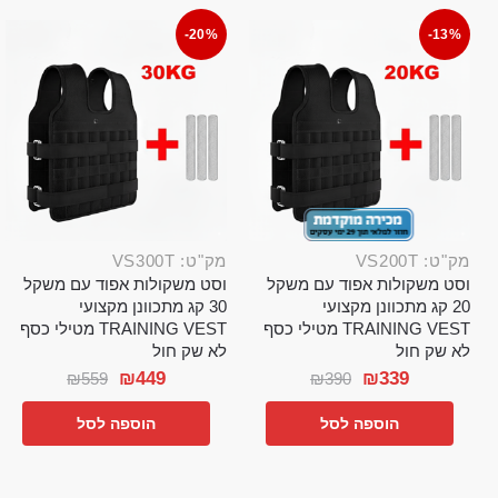
-20%
-13%
מק"ט: VS200T
מק"ט: VS300T
וסט משקולות אפוד עם משקל
וסט משקולות אפוד עם משקל
20 קג מתכוונן מקצועי
30 קג מתכוונן מקצועי
TRAINING VEST מטילי כסף
TRAINING VEST מטילי כסף
לא שק חול
לא שק חול
₪
449
₪
339
₪
559
₪
390
הוספה לסל
הוספה לסל