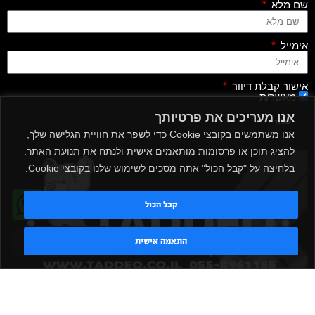
שם מלא
אימייל
אישור קבלת דיוור
מאשר/ת
אנו מעריכים את פרטיותך
שלח
אנו משתמשים בקובצי Cookie כדי לשפר את חוויית הגלישה שלך,
להציג תוכן או פרסומות מותאמים אישית ולנתח את תנועת האתר.
בלחיצה על "קבל הכול" אתה מסכים לשימוש שלנו בקובצי Cookie.
קבל הכול
טדי - נציג AI
התאמה אישית
|
|
|
|
הקמת חדר כושר
אביזרים לחדר כושר
אביזרי כושר
ציוד כושר
|
|
|
ציוד כושר ביתי
חדר כושר פרטי
משקולות יד
משקולות