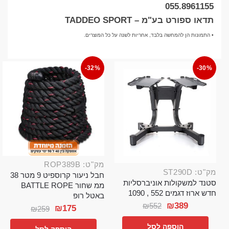
055.8961155
תדאו ספורט בע"מ – TADDEO SPORT
• התמונות הן להמחשה בלבד, אחריות לשנה על כל המוצרים.
-32%
-30%
מק"ט: ROP389B
מק"ט: ST290D
חבל ניעור קרוספיט 9 מטר 38
סטנד למשקולות אוניברסליות
ממ שחור BATTLE ROPE
חדש ארוז דגמים 552 , 1090
באטל רופ
₪
389
₪
552
₪
175
₪
259
הוספה לסל