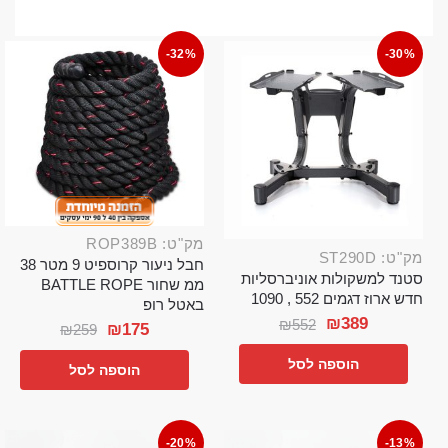
-32%
-30%
מק"ט: ROP389B
מק"ט: ST290D
חבל ניעור קרוספיט 9 מטר 38
סטנד למשקולות אוניברסליות
ממ שחור BATTLE ROPE
חדש ארוז דגמים 552 , 1090
באטל רופ
₪
389
₪
552
₪
175
₪
259
הוספה לסל
הוספה לסל
-20%
-13%