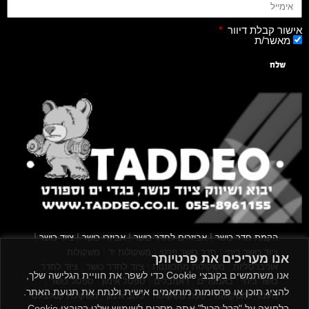
אישור קבלת דיוור
מאשר/ת
שלח
|
|
|
|
הקמת חדר כושר
אביזרים לחדר כושר
אביזרי כושר
ציוד כושר
|
|
|
ציוד כושר ביתי
חדר כושר פרטי
משקולות יד
משקולות
אנו מעריכים את פרטיותך
|
|
|
אוניברסליות
משקולות מתכווננות
ציוד לחדר כושר
ציוד לחדר
אנו משתמשים בקובצי Cookie כדי לשפר את חוויית הגלישה שלך,
|
|
|
|
|
כושר ביתי
באמפרים
דאמבלים
ספסל אימון
ספסל כושר
להציג תוכן או פרסומות מותאמים אישית ולנתח את תנועת האתר.
|
|
|
מעמד למשקולות
ספת משקולות
כלוב אימון
משקולת קטלבלס
בלחיצה על "קבל הכול" אתה מסכים לשימוש שלנו בקובצי Cookie.