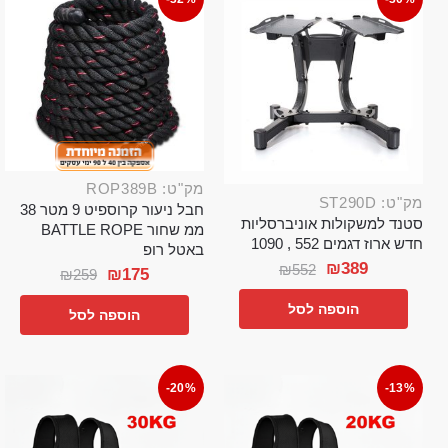
מק"ט: ROP389B
מק"ט: ST290D
חבל ניעור קרוספיט 9 מטר 38
סטנד למשקולות אוניברסליות
ממ שחור BATTLE ROPE
חדש ארוז דגמים 552 , 1090
באטל רופ
₪
389
₪
552
₪
175
₪
259
הוספה לסל
הוספה לסל
-20%
-13%