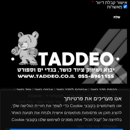
אישור קבלת דיוור
מאשר/ת
שלח
|
|
|
|
הקמת חדר כושר
אביזרים לחדר כושר
אביזרי כושר
ציוד כושר
|
|
|
ציוד כושר ביתי
חדר כושר פרטי
משקולות יד
משקולות
אנו מעריכים את פרטיותך
|
|
|
אוניברסליות
משקולות מתכווננות
ציוד לחדר כושר
ציוד לחדר
אנו משתמשים בקובצי Cookie כדי לשפר את חוויית הגלישה שלך,
|
|
|
|
|
כושר ביתי
באמפרים
דאמבלים
ספסל אימון
ספסל כושר
להציג תוכן או פרסומות מותאמים אישית ולנתח את תנועת האתר.
|
|
|
מעמד למשקולות
ספת משקולות
כלוב אימון
משקולת קטלבלס
בלחיצה על "קבל הכול" אתה מסכים לשימוש שלנו בקובצי Cookie.
|
|
|
|
|
סטנד למשקולות
כלוב משקולות
ציוד ספורט
ספת כושר
|
משקולות
ציוד חדרי כושר