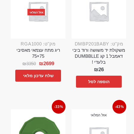
אזל המלאי
מק"ט: DMBP201BABY
מק"ט: RGA1000
משקולת יד משושה ורוד ביבי
ריג מתח עצמאי מאסיבי
דאמבל 1 קג DUMBBLLE
75×75
בלעדי !
₪
2699
₪
3350
₪
26
שלח עדכון מלאי
הוספה לסל
-33%
-43%
אזל המלאי