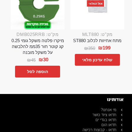
אזל המלאי
מק"ט: MLT880
מק"ט: DMB025RRB
מתח אחיזות לכלוב ST880
מיקרו פלטה משקל גומי 0.25
קג קוטר חור 35ממ להלבשה
₪
199
₪
350
על משקל מובנה
₪
30
₪
45
שלח עדכון מלאי
הוספה לסל
אודותינו
מי אנחנו?
תדאו ציוד כושר
תדאו בגדי ים
תדאו הום
תדאו - קבוצות רכישה