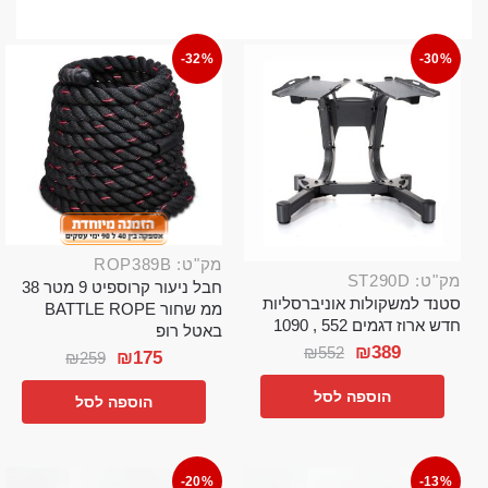
-32%
-30%
מק"ט: ROP389B
מק"ט: ST290D
חבל ניעור קרוספיט 9 מטר 38
סטנד למשקולות אוניברסליות
ממ שחור BATTLE ROPE
חדש ארוז דגמים 552 , 1090
באטל רופ
₪
389
₪
552
₪
175
₪
259
הוספה לסל
הוספה לסל
-20%
-13%