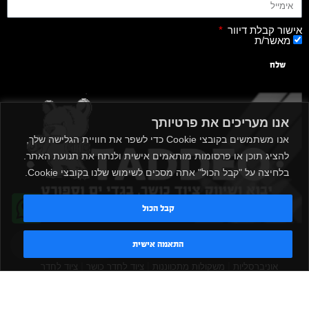
אישור קבלת דיוור
מאשר/ת
שלח
אנו מעריכים את פרטיותך
אנו משתמשים בקובצי Cookie כדי לשפר את חוויית הגלישה שלך,
להציג תוכן או פרסומות מותאמים אישית ולנתח את תנועת האתר.
בלחיצה על "קבל הכול" אתה מסכים לשימוש שלנו בקובצי Cookie.
קבל הכול
|
|
|
|
הקמת חדר כושר
אביזרים לחדר כושר
אביזרי כושר
ציוד כושר
טדי - נציג AI
התאמה אישית
|
|
|
ציוד כושר ביתי
חדר כושר פרטי
משקולות יד
משקולות
|
|
|
אוניברסליות
משקולות מתכווננות
ציוד לחדר כושר
ציוד לחדר
|
|
|
|
|
כושר ביתי
באמפרים
דאמבלים
ספסל אימון
ספסל כושר
|
|
|
מעמד למשקולות
ספת משקולות
כלוב אימון
משקולת קטלבלס