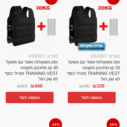
מק"ט: VS200T
מק"ט: VS300T
וסט משקולות אפוד עם משקל
וסט משקולות אפוד עם משקל
20 קג מתכוונן מקצועי
30 קג מתכוונן מקצועי
TRAINING VEST מטילי כסף
TRAINING VEST מטילי כסף
לא שק חול
לא שק חול
₪
449
₪
339
₪
559
₪
390
הוספה לסל
הוספה לסל
-43%
-19%