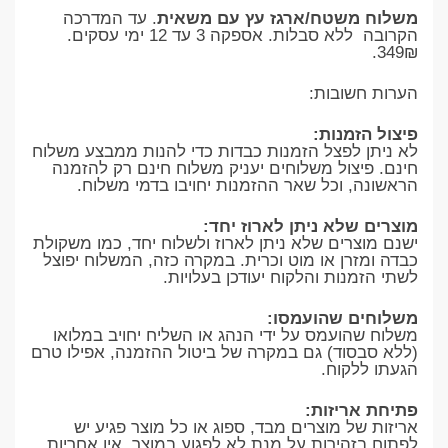
משלוח משטח/ארגז עץ עם משאית
. עד המדרכה
הקרובה ללא סבלות. אספקה 3 עד 12 ימי עסקים.
349₪.
הערות חשובות:
פיצול הזמנות:
לא ניתן לפצל הזמנות כבדות כדי להנות ממבצע משלוח
חינם. פיצול משלוחים יעניק משלוח חינם רק להזמנה
הראשונה, וכל שאר ההזמנות יחויבו בדמי משלוח.
מוצרים שלא ניתן לארוז יחד:
ישנם מוצרים שלא ניתן לארוז ולשלוח יחד, כמו משקולת
כבדה ומזרן או מוט וכרית. במקרה כזה, המשלוח יפוצל
לשתי הזמנות והלקוח יעודכן בעלויות.
משלוחים שהועמסו:
משלוח שהועמס על ידי הנהג או השליח יחויב במלואו
(ללא סבסוד) גם במקרה של ביטול ההזמנה, אפילו טרם
הגעתו ללקוח.
פתיחת אריזות:
אריזות של מוצרים מבד, ספוג או כל מוצר פגיע יש
לפתוח בזהירות על מנת לא לפגוע במוצר. אין אחריות