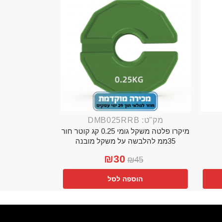
מק"ט: DMB025RRB
מיקרו פלטה משקל גומי 0.25 קג קוטר חור
35ממ להלבשה על משקל מובנה
₪
30
₪
45
הוספה לסל