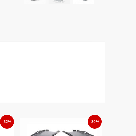
-32%
-30%