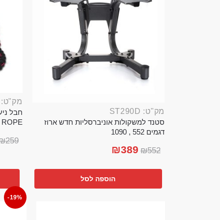
מק"ט: ROP389B
מק"ט: ST290D
סטנד למשקולות אוניברסליות חדש ארוז
TTLE ROPE
דגמים 552 , 1090
₪
259
₪
389
₪
552
הוספה לסל
-19%