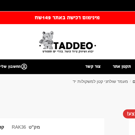
מינימום רכישה באתר 149שח
תקנון אתר
צור קשר
החשבון שלי
ם
מעמד שולחני קטן למשקולות יד
/
ע!
מק"ט
RAK36
קט