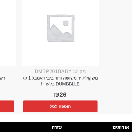
מק"ט: DMBP201BABY
משקולת יד משושה ורוד ביבי דאמבל 1 קג
ריג 
DUMBBLLE בלעדי !
₪
26
הוספה לסל
אודותינו
עזרה