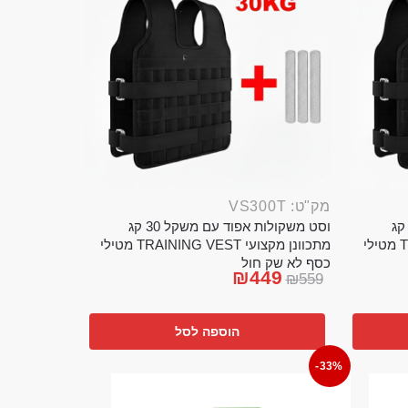
מק"ט: VS300T
ט משקולות אפוד עם משקל 20 קג
וסט משקולות אפוד עם משקל 30 קג
מתכוונן מקצועי TRAINING VEST מטילי
מתכוונן מקצועי TRAINING VEST מטילי
כסף לא שק חול
₪
449
₪
559
הוספה לסל
-33%