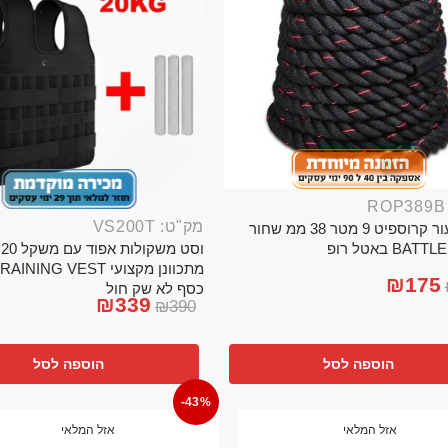
מק"ט: VS200T
חבל ניעור קרוספיט 9 מטר 38 ממ שחור
וס
BA באטל רופ
₪
175
כסף לא שק חול
₪
339
₪
390
הוספה לסל
הוספה לסל
-43%
אזל המלאי
אזל המלאי