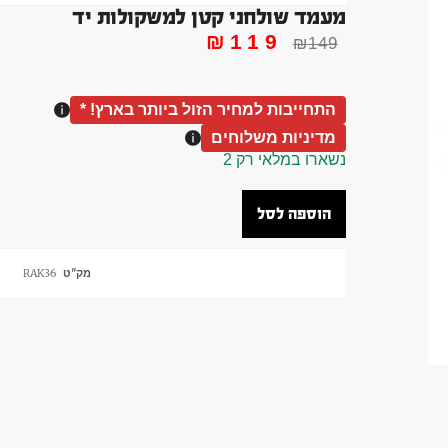
מעמד שולחני קטן למשקולות יד
₪
119
₪
149
התחייבות למחיר הזול ביותר בארץ! *
מדיניות משלוחים
נשארו במלאי רק 2
הוספה לסל
מק"ט
RAK36