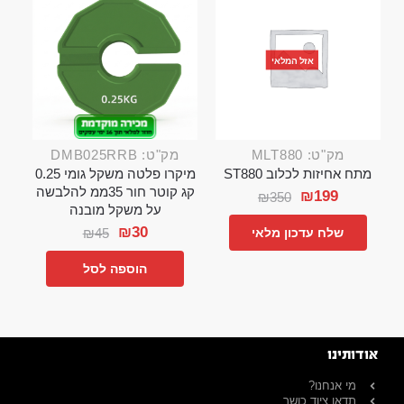
אזל המלאי
מק"ט: MLT880
מק"ט: DMB025RRB
מתח אחיזות לכלוב ST880
מיקרו פלטה משקל גומי 0.25
קג קוטר חור 35ממ להלבשה
₪
199
₪
350
על משקל מובנה
₪
30
₪
45
שלח עדכון מלאי
הוספה לסל
אודותינו
מי אנחנו?
תדאו ציוד כושר