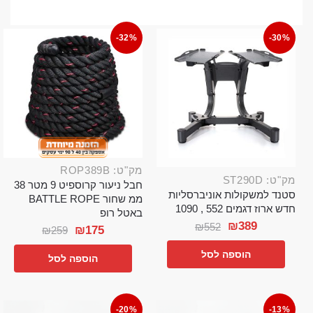
-32%
-30%
מק"ט: ROP389B
מק"ט: ST290D
חבל ניעור קרוספיט 9 מטר 38
סטנד למשקולות אוניברסליות
ממ שחור BATTLE ROPE
חדש ארוז דגמים 552 , 1090
באטל רופ
₪
389
₪
552
₪
175
₪
259
הוספה לסל
הוספה לסל
-20%
-13%