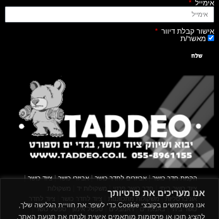
אימייל
אישור קבלת דיוור
מאשר/ת
שלח
|
|
|
|
הקמת חדר כושר
אביזרים לחדר כושר
אביזרי כושר
ציוד כושר
|
|
|
ציוד כושר ביתי
חדר כושר פרטי
משקולות יד
משקולות
אנו מעריכים את פרטיותך
|
|
|
אוניברסליות
משקולות מתכווננות
ציוד לחדר כושר
ציוד לחדר
אנו משתמשים בקובצי Cookie כדי לשפר את חוויית הגלישה שלך,
|
|
|
|
|
כושר ביתי
באמפרים
דאמבלים
ספסל אימון
ספסל כושר
להציג תוכן או פרסומות מותאמים אישית ולנתח את תנועת האתר.
|
|
|