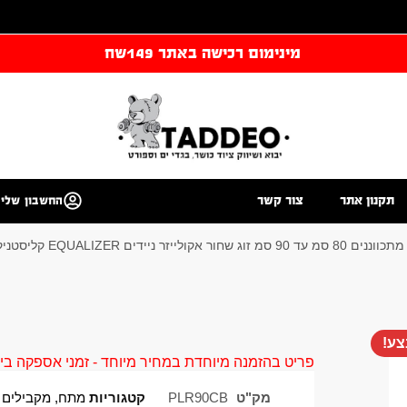
מינימום רכישה באתר 149שח
תקנון אתר
צור קשר
החשבון שלי
ג שחור אקולייזר ניידים EQUALIZER קליסטניקס
ע!
פריט בהזמנה מיוחדת במחיר מיוחד - זמני אספקה בין 40 ל 90 ימי עסקים צור קשר 58961155
מק"ט
PLR90CB
קטגוריות
מתח, מקבילים 