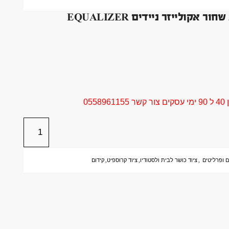
מקבילים מתכווננים 80 סמ עד 90 סמ זוג שחור אקולייזר ניידים EQUALIZER
05
 ופרליטים
,
ציוד כושר לבית ולסטודיו
,
ציוד קרוספיט
,
קידום