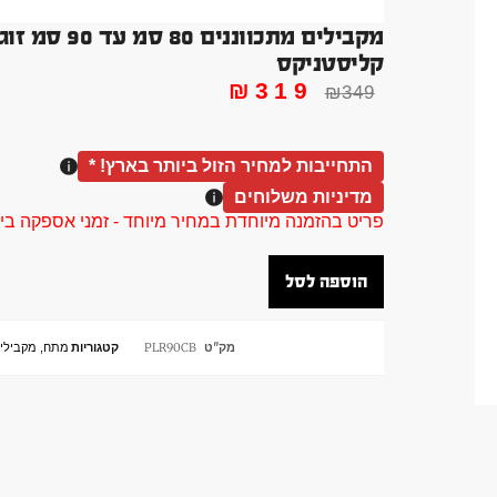
קליסטניקס
₪
319
₪
349
התחייבות למחיר הזול ביותר בארץ! *
מדיניות משלוחים
פריט בהזמנה מיוחדת במחיר מיוחד - זמני אספקה בין 40 ל 90 ימי עסקים צור קשר 58961155
הוספה לסל
מק"ט
PLR90CB
קטגוריות
מתח, מקבילים