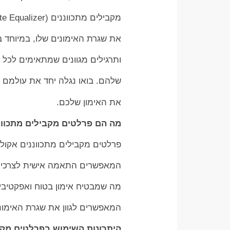
מקבילים מתכווננים (Adjustable Parallette Equalizer) הם פתרון מושלם לכל מי שמעוניין לשדרג
את שגרת האימונים שלו, במיוחד באימוני קליסטניקס (henics
ותרגילים מגוונים שמתאימים לכל 
שלהם. בואו נגלה יחד את עולמם 
את האימון שלכם.
מה הם פרלטים מקבילים מתכוונני
פרלטים מקבילים מתכווננים אקולייזר (Equalizer) הם מכשירי כושר דמויי מסגר
המאפשרים התאמה אישית לצרכי המ
מה שמבטיח אימון בטוח ואפקטיבי 
המאפשרים לגוון את שגרת האימונים
היתרונות השימוש בפרלטים מקב