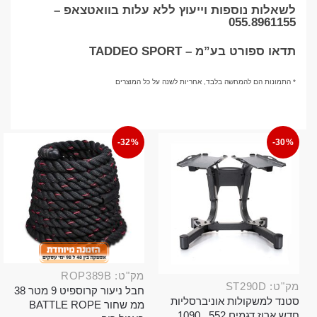
לשאלות נוספות וייעוץ ללא עלות בוואטצאפ –
055.8961155
תדאו ספורט בע”מ – TADDEO SPORT
* התמונות הם להמחשה בלבד, אחריות לשנה על כל המוצרים
-32%
-30%
מק"ט: ROP389B
מק"ט: ST290D
חבל ניעור קרוספיט 9 מטר 38
סטנד למשקולות אוניברסליות
ממ שחור BATTLE ROPE
חדש ארוז דגמים 552 , 1090