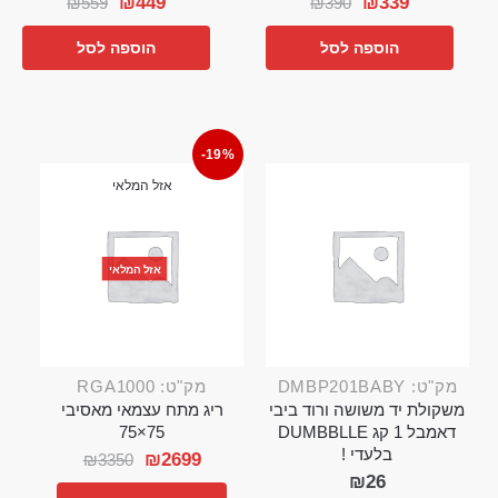
₪
449
₪
339
₪
559
₪
390
הוספה לסל
הוספה לסל
-19%
אזל המלאי
אזל המלאי
מק"ט: DMBP201BABY
מק"ט: RGA1000
משקולת יד משושה ורוד ביבי
ריג מתח עצמאי מאסיבי
דאמבל 1 קג DUMBBLLE
75×75
בלעדי !
₪
2699
₪
3350
₪
26