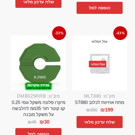
שלח עדכון מלאי
הוספה לסל
-33%
-43%
אזל המלאי
אזל המלאי
מק"ט: MLT880
מק"ט: DMB025RRB
מתח אחיזות לכלוב ST880
מיקרו פלטה משקל גומי 0.25
קג קוטר חור 35ממ להלבשה
₪
199
₪
350
על משקל מובנה
₪
30
₪
45
שלח עדכון מלאי
הוספה לסל