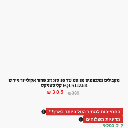
מקבילים מתכווננים 80 סמ עד 90 סמ זוג שחור אקולייזר ניידים
EQUALIZER קליסטניקס
₪
305
₪
399
התחייבות למחיר הזול ביותר בארץ! *
מדיניות משלוחים
קיים במלאי