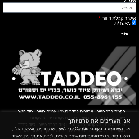
אימייל
אישור קבלת דיוור
מאשר/ת
שלח
|
|
|
|
הקמת חדר כושר
אביזרים לחדר כושר
אביזרי כושר
ציוד כושר
|
|
|
ציוד כושר ביתי
חדר כושר פרטי
משקולות יד
משקולות
אנו מעריכים את פרטיותך
|
|
|
אוניברסליות
משקולות מתכווננות
ציוד לחדר כושר
ציוד לחדר
אנו משתמשים בקובצי Cookie כדי לשפר את חוויית הגלישה שלך,
|
|
|
|
|
כושר ביתי
באמפרים
דאמבלים
ספסל אימון
ספסל כושר
להציג תוכן או פרסומות מותאמים אישית ולנתח את תנועת האתר.
|
|
|
מעמד למשקולות
ספת משקולות
כלוב אימון
משקולת קטלבלס