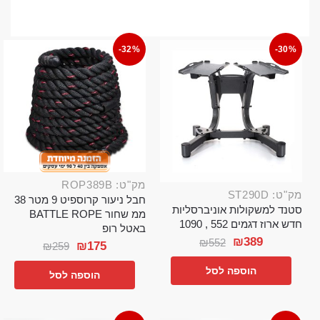
-32%
-30%
מק"ט: ROP389B
מק"ט: ST290D
חבל ניעור קרוספיט 9 מטר 38
סטנד למשקולות אוניברסליות
ממ שחור BATTLE ROPE
חדש ארוז דגמים 552 , 1090
באטל רופ
₪
389
₪
552
₪
175
₪
259
הוספה לסל
הוספה לסל