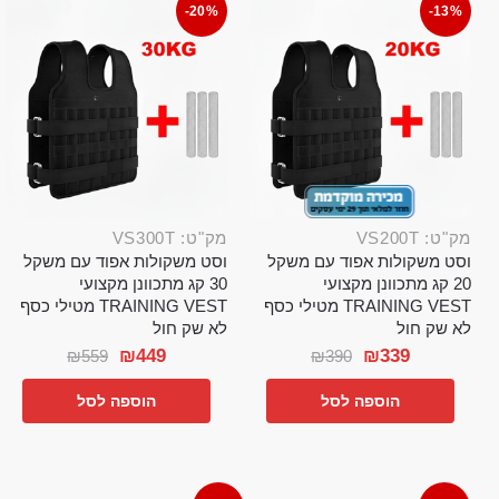
-20%
-13%
מק"ט: VS200T
מק"ט: VS300T
וסט משקולות אפוד עם משקל
וסט משקולות אפוד עם משקל
20 קג מתכוונן מקצועי
30 קג מתכוונן מקצועי
TRAINING VEST מטילי כסף
TRAINING VEST מטילי כסף
לא שק חול
לא שק חול
₪
449
₪
339
₪
559
₪
390
הוספה לסל
הוספה לסל