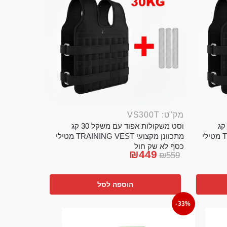
מק"ט: VS300T
ט משקולות אפוד עם משקל 20 קג
וסט משקולות אפוד עם משקל 30 קג
מתכוונן מקצועי TRAINING VEST מטילי
מתכוונן מקצועי TRAINING VEST מטילי
כסף לא שק חול
₪
449
₪
559
הוספה לסל
-33%