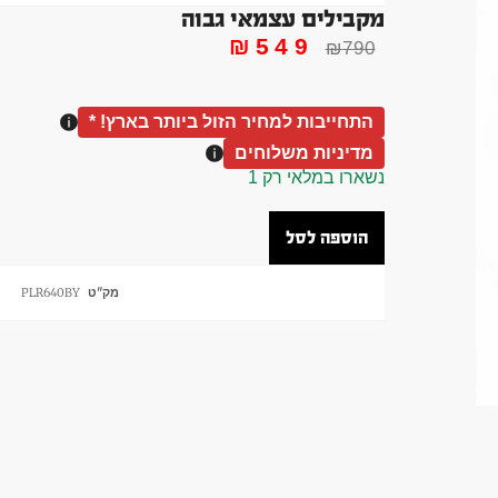
מקבילים עצמאי גבוה
₪
549
₪
790
התחייבות למחיר הזול ביותר בארץ! *
מדיניות משלוחים
נשארו במלאי רק 1
הוספה לסל
מק"ט
PLR640BY