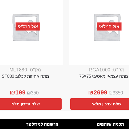
אזל המלאי
אזל המלאי
מק"ט: RGA1000
מק"ט: MLT880
מתח עצמאי מאסיבי 75×75
מתח אחיזות לכלוב ST880
₪
199
₪
2699
₪
350
₪
3350
שלח עדכון מלאי
שלח עדכון מלאי
תכנית שותפים
הרשמה לניוזלטר