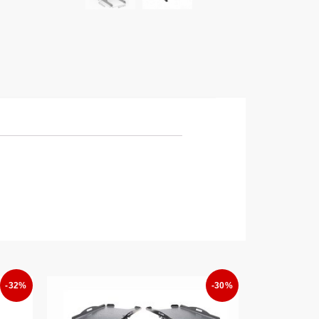
-32%
-30%