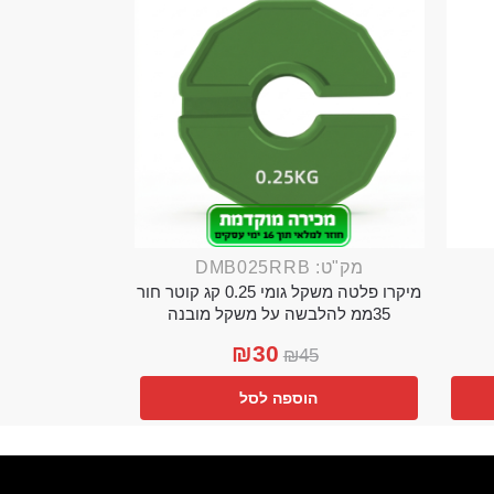
מק"ט: DMB025RRB
מיקרו פלטה משקל גומי 0.25 קג קוטר חור
35ממ להלבשה על משקל מובנה
₪
30
₪
45
הוספה לסל