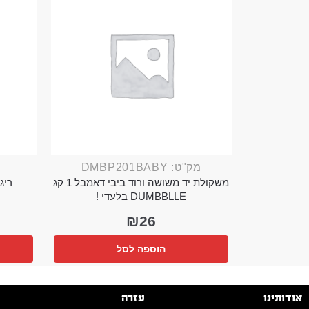
מק"ט: DMBP201BABY
משקולת יד משושה ורוד ביבי דאמבל 1 קג
ריג 
DUMBBLLE בלעדי !
₪
26
הוספה לסל
אודותינו
עזרה