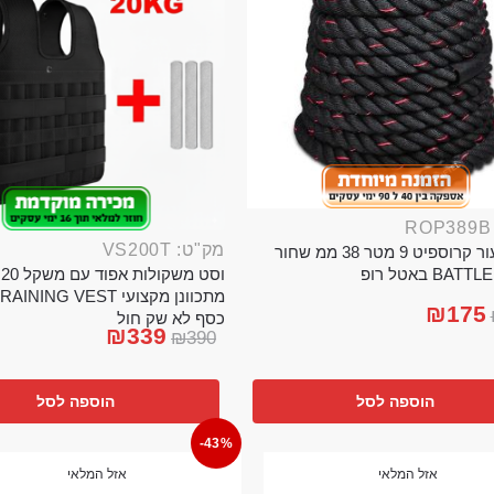
מק"ט: VS200T
חבל ניעור קרוספיט 9 מטר 38 ממ שחור
וס
BA באטל רופ
₪
175
כסף לא שק חול
₪
339
₪
390
הוספה לסל
הוספה לסל
-43%
אזל המלאי
אזל המלאי