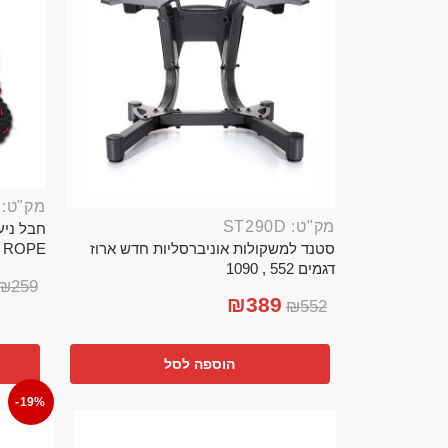
מק"ט: ROP389B
מק"ט: ST290D
סטנד למשקולות אוניברסליות חדש ארוז
TTLE ROPE
דגמים 552 , 1090
₪
259
₪
389
₪
552
הוספה לסל
-19%