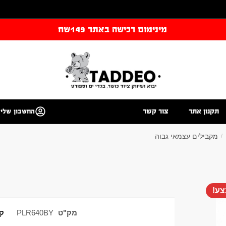
מינימום רכישה באתר 149שח
תקנון אתר
צור קשר
החשבון שלי
מקבילים עצמאי גבוה
/
ע!
מק"ט
PLR640BY
קט