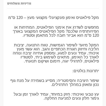
מדיניות משלוחים
מקל פילאטיס ואימון פונקציונלי מקצועי מעץ – 120 ס"מ
​מחפשים לשדרג את אימוני הפילאטיס, המתיחות או
הפיזיותרפיה שלכם? מקל הפילאטיס המקצועי באורך
120 ס"מ הוא אביזר חובה לכל מתאמן וסטודיו.
​המקל מיועד לשיפור הגמישות, טווח התנועה, יציבות
הליבה וחיזוק חגורת הכתפיים והגב. הוא עשוי מעץ
איכותי, עמיד ונעים למגע, ומספק אחיזה יציבה ונוחה
לאורך כל האימון. מתאים לשימוש ביתי, לסטודיו
פילאטיס, לתרגילי יוגה, חימום ושיקום תנועתי.
​יתרונות בולטים:
​שיפור היציבה והסימטריה: מסייע בשמירה על מנח גוף
נכון ומאוזן במהלך התרגילים.
​עץ טבעי ואיכותי: חזק במיוחד, עמיד לאורך זמן ובעל
גימור חלק ונעים למניעת החלקה.