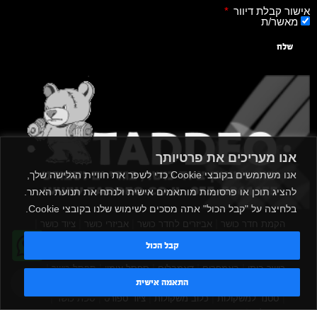
אישור קבלת דיוור
מאשר/ת
שלח
אנו מעריכים את פרטיותך
אנו משתמשים בקובצי Cookie כדי לשפר את חוויית הגלישה שלך,
להציג תוכן או פרסומות מותאמים אישית ולנתח את תנועת האתר.
בלחיצה על "קבל הכול" אתה מסכים לשימוש שלנו בקובצי Cookie.
|
|
|
|
הקמת חדר כושר
אביזרים לחדר כושר
אביזרי כושר
ציוד כושר
|
|
|
ציוד כושר ביתי
חדר כושר פרטי
משקולות יד
משקולות
קבל הכול
|
|
|
אוניברסליות
משקולות מתכווננות
ציוד לחדר כושר
ציוד לחדר
|
|
|
|
|
כושר ביתי
באמפרים
דאמבלים
ספסל אימון
ספסל כושר
טדי - נציג AI
|
|
|
התאמה אישית
מעמד למשקולות
ספת משקולות
כלוב אימון
משקולת קטלבלס
|
|
|
|
|
סטנד למשקולות
כלוב משקולות
ציוד ספורט
ספת כושר
|
משקולות
ציוד חדרי כושר