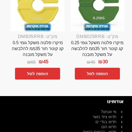
מק"ט: DMB025RRB
מק"ט: DMB05RRB
מיקרו פלטה משקל גומי 0.25
מיקרו פלטה משקל גומי 0.5
קג קוטר חור 35ממ להלבשה
קג קוטר חור 35ממ להלבשה
על משקל מובנה
על משקל מובנה
₪
45
₪
30
₪
65
₪
45
הוספה לסל
הוספה לסל
אודותינו
מי אנחנו?
תדאו ציוד כושר
תדאו בגדי ים
תדאו הום
תדאו - קבוצות רכישה