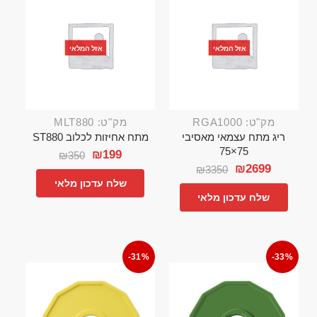
אזל המלאי
אזל המלאי
מק"ט: RGA1000
מק"ט: MLT880
ריג מתח עצמאי מאסיבי
מתח אחיזות לכלוב ST880
75×75
₪
199
₪
350
₪
2699
₪
3350
שלח עדכון מלאי
שלח עדכון מלאי
-31%
-33%