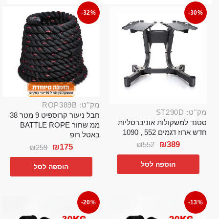
-32%
-30%
מק"ט: ROP389B
מק"ט: ST290D
חבל ניעור קרוספיט 9 מטר 38
סטנד למשקולות אוניברסליות
ממ שחור BATTLE ROPE
חדש ארוז דגמים 552 , 1090
באטל רופ
₪
389
₪
552
₪
175
₪
259
הוספה לסל
הוספה לסל
-20%
-13%