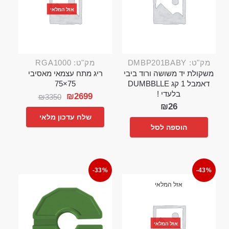
אזל המלאי
מק"ט: DMBP201BABY
מק"ט: RGA1000
משקולת יד משושה ורוד ביבי
ריג מתח עצמאי מאסיבי
דאמבל 1 קג DUMBBLLE
75×75
בלעדי !
₪
2699
₪
3350
₪
26
שלח עדכון מלאי
הוספה לסל
-33%
-43%
אזל המלאי
אזל המלאי