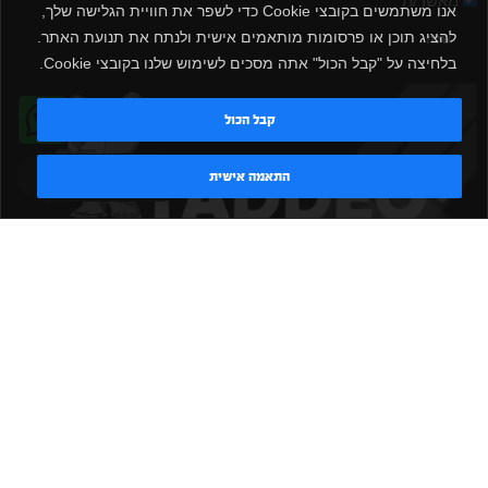
מאשר/ת
אנו משתמשים בקובצי Cookie כדי לשפר את חוויית הגלישה שלך,
להציג תוכן או פרסומות מותאמים אישית ולנתח את תנועת האתר.
שלח
בלחיצה על "קבל הכול" אתה מסכים לשימוש שלנו בקובצי Cookie.
קבל הכול
טדי - נציג AI
התאמה אישית
|
|
|
|
הקמת חדר כושר
אביזרים לחדר כושר
אביזרי כושר
ציוד כושר
|
|
|
ציוד כושר ביתי
חדר כושר פרטי
משקולות יד
משקולות
|
|
|
אוניברסליות
משקולות מתכווננות
ציוד לחדר כושר
ציוד לחדר
|
|
|
|
|
כושר ביתי
באמפרים
דאמבלים
ספסל אימון
ספסל כושר
|
|
|
מעמד למשקולות
ספת משקולות
כלוב אימון
משקולת קטלבלס
|
|
|
|
|
סטנד למשקולות
כלוב משקולות
ציוד ספורט
ספת כושר
|
משקולות
ציוד חדרי כושר