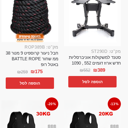
מק"ט: ROP389B
מק"ט: ST290D
חבל ניעור קרוספיט 9 מטר 38
סטנד למשקולות אוניברסליות
ממ שחור BATTLE ROPE
חדש ארוז דגמים 552 , 1090
באטל רופ
₪
389
₪
552
₪
175
₪
259
הוספה לסל
הוספה לסל
-20%
-13%