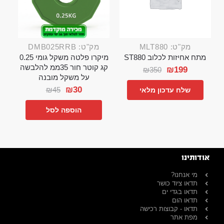
מק"ט: MLT880
מק"ט: DMB025RRB
מתח אחיזות לכלוב ST880
מיקרו פלטה משקל גומי 0.25
קג קוטר חור 35ממ להלבשה
₪
199
₪
350
על משקל מובנה
₪
30
₪
45
שלח עדכון מלאי
הוספה לסל
אודותינו
מי אנחנו?
תדאו ציוד כושר
תדאו בגדי ים
תדאו הום
תדאו - קבוצות רכישה
מפת אתר