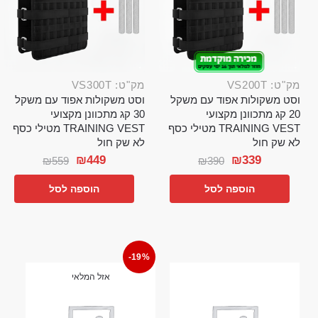
מק"ט: VS200T
מק"ט: VS300T
וסט משקולות אפוד עם משקל
וסט משקולות אפוד עם משקל
20 קג מתכוונן מקצועי
30 קג מתכוונן מקצועי
TRAINING VEST מטילי כסף
TRAINING VEST מטילי כסף
לא שק חול
לא שק חול
₪
449
₪
339
₪
559
₪
390
הוספה לסל
הוספה לסל
-19%
אזל המלאי