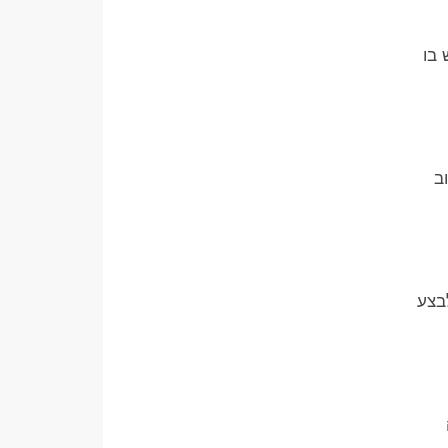
 בו
ב
בצע