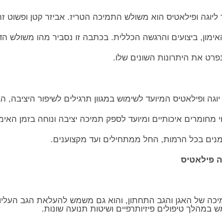
יוגה ופילאטיס הוא משולש התמיכה הטריז. אביזר קטן ופשוט זה 
ימון, ביצועים והרגשה הכללית. בכתבה זו נסביר מהו משולש הד
ונפרט את היתרונות השונים שלו.
גה ופילאטיס המיועד לשימוש במגוון תרגילים לשיפור היציבה, ה
י מחומרים איכותיים ומיועד לספק תמיכה יציבה ונוחה בזמן האימו
ים בכל הרמות, החל ממתחילים ועד מקצוענים.
ה פילאטיס
כה של האגן והגב התחתון, והוא גם משמש להעלאת הגב העליון 
ש במהלך טיפולים פיזיותרפיים ושיטות תנועה שונות.