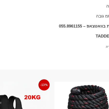
ה
אפ – 055.8961155
ם.
-13%