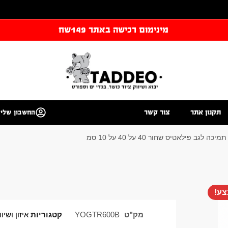
מינימום רכישה באתר 149שח
תקנון אתר
צור קשר
החשבון שלי
ה לגב פילאטיס שחור 40 על 40 על 10 סמ
ע!
מק"ט
YOGTR600B
קטגוריות
איזון ושיו