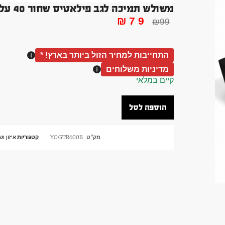
משולש תמיכה לגב פילאטיס שחור 40 על 40 על 10 סמ
₪
79
₪
99
התחייבות למחיר הזול ביותר בארץ! *
מדיניות משלוחים
קיים במלאי
הוספה לסל
מק"ט
YOGTR600B
קטגוריות
איזון וש