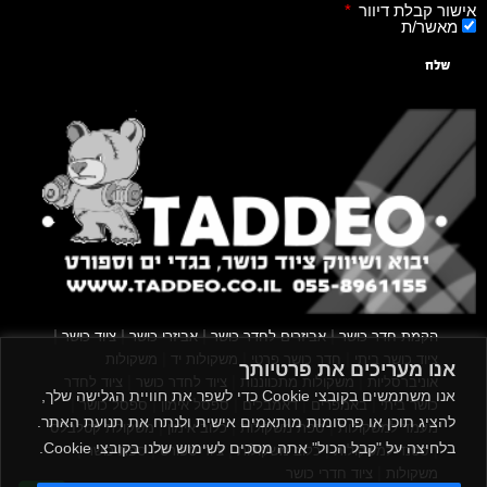
אישור קבלת דיוור
מאשר/ת
שלח
|
|
|
|
הקמת חדר כושר
אביזרים לחדר כושר
אביזרי כושר
ציוד כושר
|
|
|
ציוד כושר ביתי
חדר כושר פרטי
משקולות יד
משקולות
אנו מעריכים את פרטיותך
|
|
|
אוניברסליות
משקולות מתכווננות
ציוד לחדר כושר
ציוד לחדר
אנו משתמשים בקובצי Cookie כדי לשפר את חוויית הגלישה שלך,
|
|
|
|
|
כושר ביתי
באמפרים
דאמבלים
ספסל אימון
ספסל כושר
להציג תוכן או פרסומות מותאמים אישית ולנתח את תנועת האתר.
|
|
|
מעמד למשקולות
ספת משקולות
כלוב אימון
משקולת קטלבלס
בלחיצה על "קבל הכול" אתה מסכים לשימוש שלנו בקובצי Cookie.
|
|
|
|
|
סטנד למשקולות
כלוב משקולות
ציוד ספורט
ספת כושר
|
משקולות
ציוד חדרי כושר