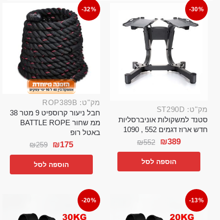
-32%
-30%
מק"ט: ROP389B
מק"ט: ST290D
חבל ניעור קרוספיט 9 מטר 38
סטנד למשקולות אוניברסליות
ממ שחור BATTLE ROPE
חדש ארוז דגמים 552 , 1090
באטל רופ
₪
389
₪
552
₪
175
₪
259
הוספה לסל
הוספה לסל
-20%
-13%