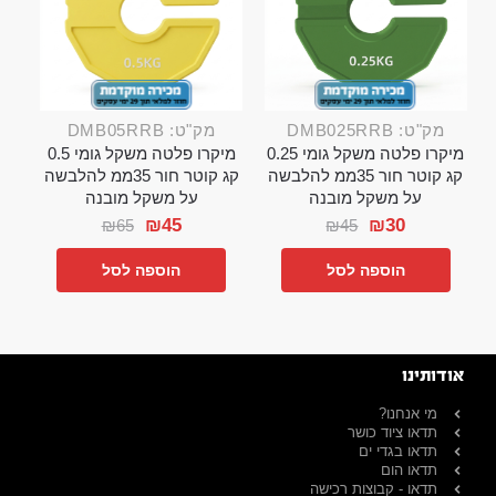
מק"ט: DMB025RRB
מק"ט: DMB05RRB
מיקרו פלטה משקל גומי 0.25
מיקרו פלטה משקל גומי 0.5
קג קוטר חור 35ממ להלבשה
קג קוטר חור 35ממ להלבשה
על משקל מובנה
על משקל מובנה
₪
45
₪
30
₪
65
₪
45
הוספה לסל
הוספה לסל
אודותינו
מי אנחנו?
תדאו ציוד כושר
תדאו בגדי ים
תדאו הום
תדאו - קבוצות רכישה