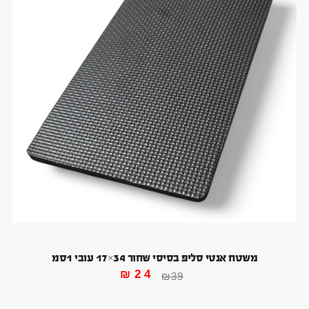
משטח אנטי סליפ בסיסי שחור 34×17 עובי 1סמ
₪
24
₪
39