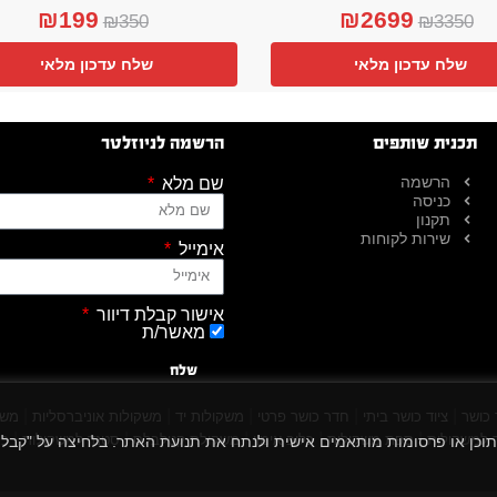
₪
199
₪
2699
₪
350
₪
3350
שלח עדכון מלאי
שלח עדכון מלאי
תכנית שותפים
הרשמה לניוזלטר
הרשמה
שם מלא
כניסה
תקנון
שירות לקוחות
אימייל
אישור קבלת דיוור
מאשר/ת
שלח
|
|
|
|
|
 כושר
ציוד כושר ביתי
חדר כושר פרטי
משקולות יד
משקולות אוניברסליות
משק
|
|
|
|
|
למשקולות
ספת משקולות
כלוב אימון
משקולת קטלבלס
סטנד למשקולות
כל
 הגלישה שלך, להציג תוכן או פרסומות מותאמים אישית ולנתח את תנועת האתר. בלחיצה על "