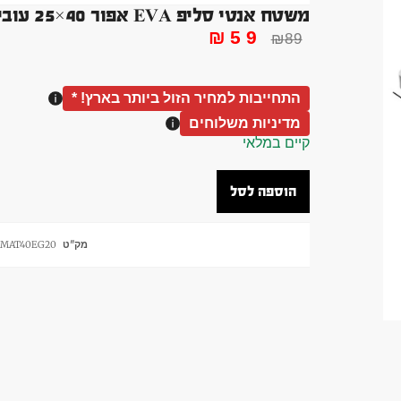
משטח אנטי סליפ EVA אפור 40×25 עובי 20ממ
₪
59
₪
89
התחייבות למחיר הזול ביותר בארץ! *
מדיניות משלוחים
קיים במלאי
הוספה לסל
מק"ט
MAT40EG20