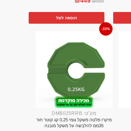
₪
449
₪
559
הוספה לסל
-33%
מק"ט: DMB025RRB
מיקרו פלטה משקל גומי 0.25 קג קוטר חור
35ממ להלבשה על משקל מובנה