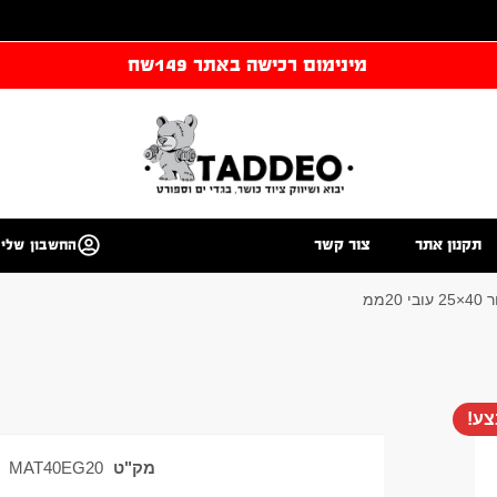
מינימום רכישה באתר 149שח
תקנון אתר
צור קשר
החשבון שלי
ע!
מק"ט
MAT40EG20