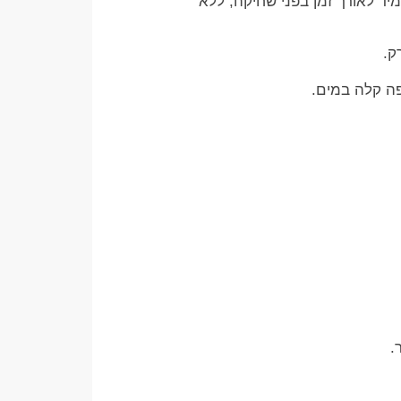
היפואלרגני, עמיד לאורך זמן בפני שחיקה, ללא
ק.
יפה קלה במים.