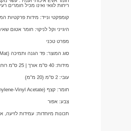
ריחות לוואי ואינו מכיל חומרים רעי
​קומפקטי ונייד: מידות פרקטיות ה
​היגייני וקל לניקוי: חומר אטום ש
​מפרט טכני
​סוג המוצר: פד הגנה ותמיכה (Mini Mat) לפילאטיס, יוגה ופיטנס
​מידות: 40 ס"מ אורך | 25 ס"מ רוחב (ניתן לעדכן אם המידות השתנו)
​עובי: 2 ס"מ (20 מ"מ)
​חומר: קצף EVA (Ethylene-Vinyl Acetate)
​צבע: אפור
​תכונות מיוחדות: עמידות לזיעה, אחיזה גבוהה (High-Grip), קל משקל במ