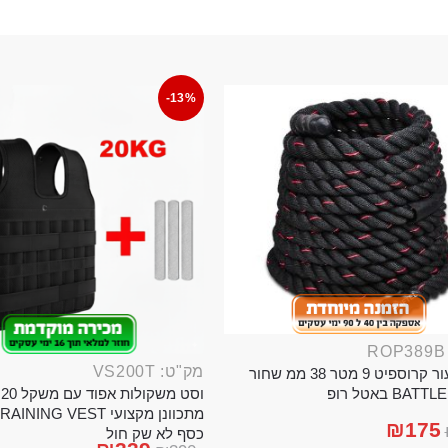
-13%
מק"ט: VS200T
חבל ניעור קרוספיט 9 מטר 38 ממ שחור
וס
BA באטל רופ
₪
175
כסף לא שק חול