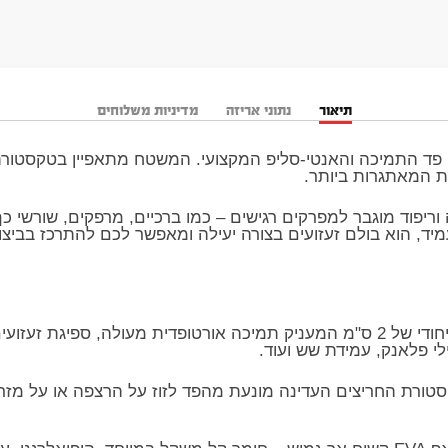
תיאור
נתוני אריזה
מדיניות משלוחים
ם פד התמיכה והאנטי-סליפ המקצועי. המשטח מתאפיין בטקסטורת
ת המאתגרות ביותר.
 וריפוד מוגבר למפרקים רגישים – כמו ברכיים, מרפקים, שורשי כף
 של 2 ס"מ וחומר ה-EVA העמיד, הוא בולם זעזועים בצורה יעילה ומאפשר לכם להתרכ
​הגנה מירבית על המפרקים: עובי ייחודי של 2 ס"מ המעניק תמיכה אורטופדית מעולה
י פלאנק, עמידת שש ועוד.
Anti-S דו-צדדית: טקסטורת החריצים העדינה מונעת מהפד לזוז על הרצפה או 