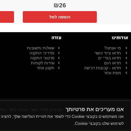
₪
26
הוספה לסל
אודותינו
עזרה
מי אנחנו?
שאלות ותשובות
תדאו ציוד כושר
מדריכי התקנה
תדאו בגדי ים
סרטוני התקנה
תדאו הום
שירות לקוחות
תדאו - קבוצות רכישה
תקנון אתר
מפת אתר
אנו מעריכים את פרטיותך
|
|
|
הקמת חדר כושר
אביזרים לחדר כושר
אביזרי כושר
ציוד
|
|
|
|
|
באמפרים
דאמבלים
ספסל אימון
ספסל כושר
מעמד 
אנו משתמשים בקובצי Cookie כדי לשפר את חוויית
חדרי כושר
לשימוש שלנו בקובצי Cookie.