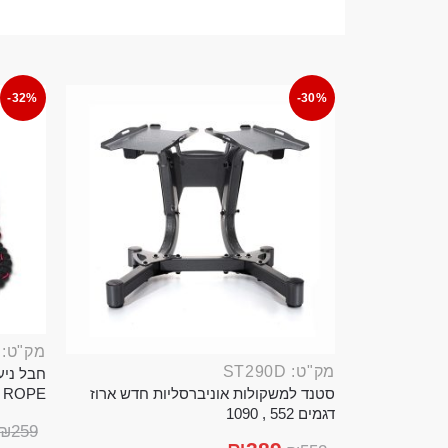
-32%
-30%
מק"ט: ROP389B
מק"ט: ST290D
סטנד למשקולות אוניברסליות חדש ארוז
TTLE ROPE
דגמים 552 , 1090
₪
259