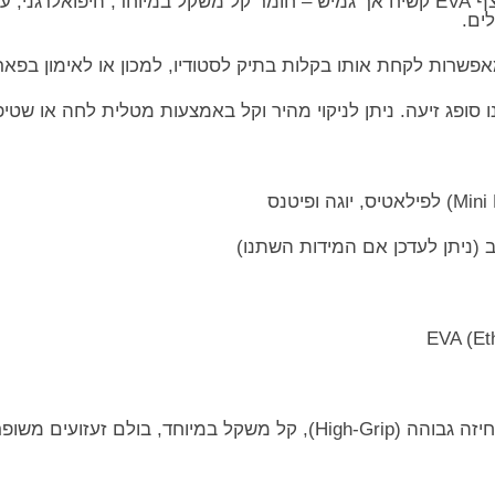
​חומר EVA איכותי ועמיד: עשוי מקצף EVA קשיח אך גמיש – חומר קל משקל במיוחד, 
לים.
מאפשרות לקחת אותו בקלות בתיק לסטודיו, למכון או לאימון בפאר
אינו סופג זיעה. ניתן לניקוי מהיר וקל באמצעות מטלית לחה או שט
יוחד, בולם זעזועים משופר.