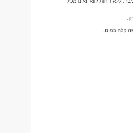
היפואלרגני, ידידותי לסביבה, ללא ריחות לוואי ואינו מכיל
ק.
יפה קלה במים.