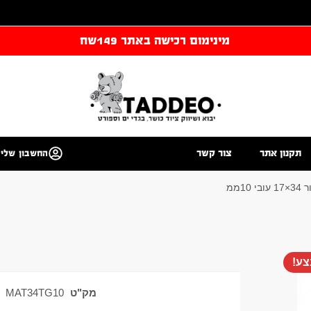
מינימום רכישה באתר 149שח
תקנון אתר
צור קשר
החשבון שלי
ע!
מק"ט
MAT34TG10