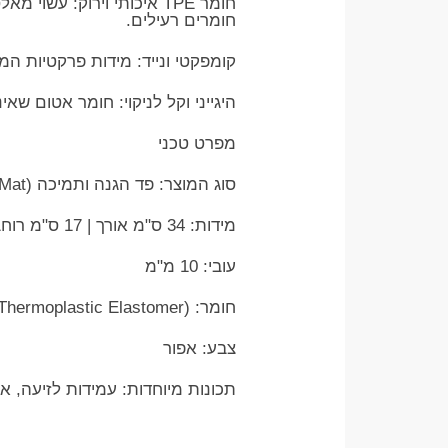
חומרים רעילים.
​קומפקטי ונייד: מידות פרקטיות ה
​היגייני וקל לניקוי: חומר אטום ש
​מפרט טכני
​סוג המוצר: פד הגנה ותמיכה (Mini Mat) לפילאטיס, יוגה ופיטנס
​מידות: 34 ס"מ אורך | 17 ס"מ רוחב
​עובי: 10 מ"מ
​חומר: TPE (Thermoplastic Elastomer)
​צבע: אפור
​תכונות מיוחדות: עמידות לזיעה, אחיזה גבוהה (High-Grip), 