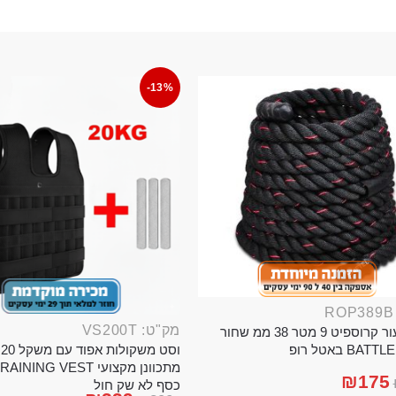
-13%
מק"ט: VS200T
חבל ניעור קרוספיט 9 מטר 38 ממ שחור
וס
BA באטל רופ
₪
175
כסף לא שק חול