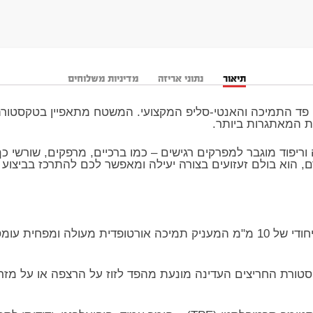
תיאור
נתוני אריזה
מדיניות משלוחים
עם פד התמיכה והאנטי-סליפ המקצועי. המשטח מתאפיין בטקסטור
ת המאתגרות ביותר.
 וריפוד מוגבר למפרקים רגישים – כמו ברכיים, מרפקים, שורשי כף
 וחומר ה-TPE המתקדם, הוא בולם זעזועים בצורה יעילה ומאפשר לכם להתרכז 
​הגנה מירבית על המפרקים: עובי ייחודי של 10 מ"מ המעניק תמיכה אורטופדית 
Anti-S דו-צדדית: טקסטורת החריצים העדינה מונעת מהפד לזוז על הרצפה או 