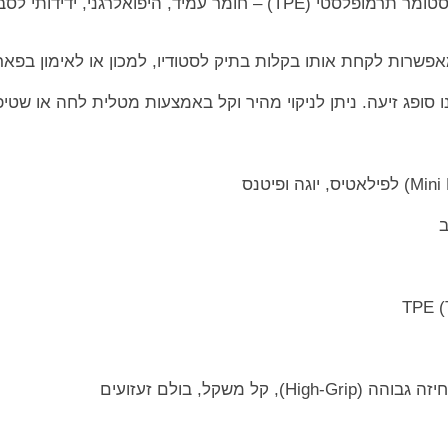
​חומר TPE איכותי וירוק: עשוי מאלסטומר תרמופלסטי (TPE) – חומר עמיד, 
מאפשרות לקחת אותו בקלות בתיק לסטודיו, למכון או לאימון בפאר
אינו סופג זיעה. ניתן לניקוי מהיר וקל באמצעות מטלית לחה או שט
קל משקל, בולם זעזועים