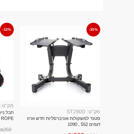
-32%
-30%
מק"ט: ROP389B
מק"ט: ST290D
סטנד למשקולות אוניברסליות חדש ארוז
TTLE ROPE
דגמים 552 , 1090
₪
259