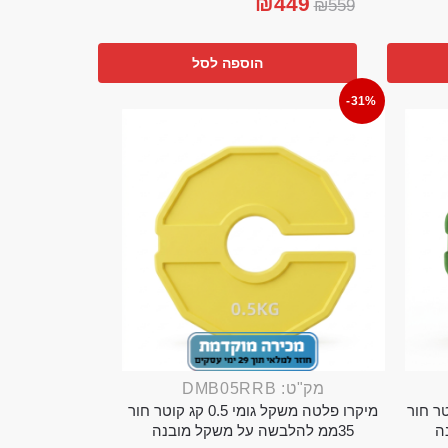
₪
449
₪
559
הוספה לסל
-31%
מק"ט: DMB05RRB
מי 0.25 קג קוטר חור
מיקרו פלטה משקל גומי 0.5 קג קוטר חור
35ממ להלבשה על משקל מובנה