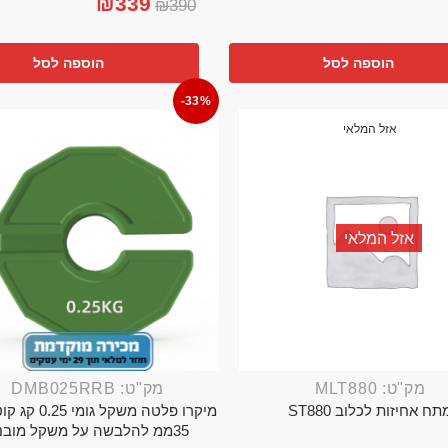
₪
339
₪
390
הוספה לסל
הוספה לסל
-33%
אזל המלאי
אזל המלאי
מק"ט: MLT880
מק"ט: DMB025RRB
תח אחיזות לכלוב ST880
מיקרו פלטה משקל גו
35ממ להלבשה על משקל מובנה