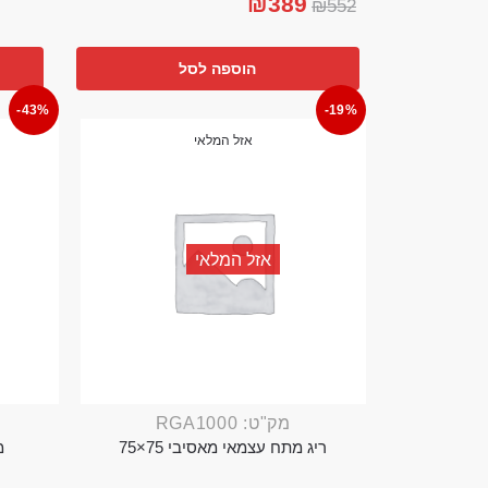
₪
389
₪
552
הוספה לסל
-43%
-19%
אזל המלאי
אזל המלאי
מק"ט: RGA1000
ריג מתח עצמאי מאסיבי 75×75
מ