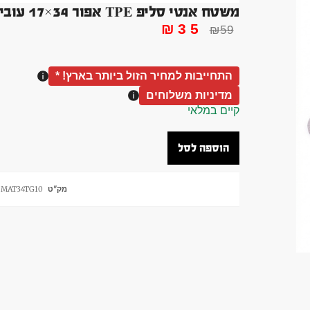
משטח אנטי סליפ TPE אפור 34×17 עובי 10ממ
₪
35
₪
59
התחייבות למחיר הזול ביותר בארץ! *
מדיניות משלוחים
קיים במלאי
הוספה לסל
מק"ט
MAT34TG10