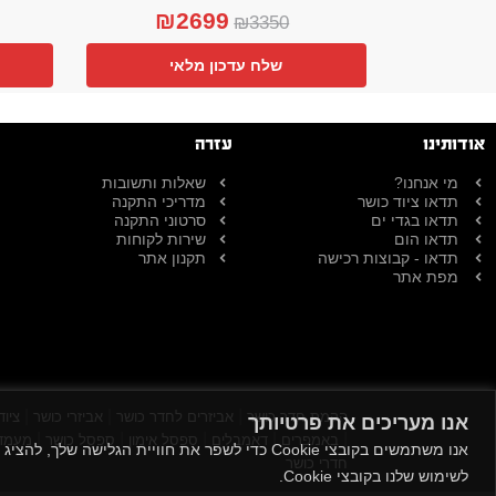
₪
2699
₪
3350
שלח עדכון מלאי
אודותינו
עזרה
מי אנחנו?
שאלות ותשובות
תדאו ציוד כושר
מדריכי התקנה
תדאו בגדי ים
סרטוני התקנה
תדאו הום
שירות לקוחות
תדאו - קבוצות רכישה
תקנון אתר
מפת אתר
|
|
|
הקמת חדר כושר
אביזרים לחדר כושר
אביזרי כושר
ציוד
אנו מעריכים את פרטיותך
|
|
|
|
|
באמפרים
דאמבלים
ספסל אימון
ספסל כושר
מעמד 
אנו משתמשים בקובצי Cookie כדי לשפר את חוויית
חדרי כושר
לשימוש שלנו בקובצי Cookie.