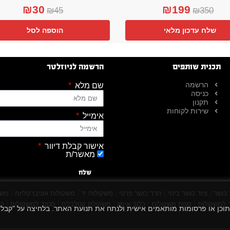
₪
30
₪
199
₪
45
₪
350
שלח עדכון מלאי
הוספה לסל
תכנית שותפים
הרשמה לניוזלטר
הרשמה
שם מלא
כניסה
תקנון
שירות לקוחות
אימייל
אישור קבלת דיוור
מאשר/ת
שלח
|
|
|
|
|
 כושר
ציוד כושר ביתי
חדר כושר פרטי
משקולות יד
משקולות אוניברסליות
משק
|
|
|
|
|
למשקולות
ספת משקולות
כלוב אימון
משקולת קטלבלס
סטנד למשקולות
כל
 הגלישה שלך, להציג תוכן או פרסומות מותאמים אישית ולנתח את תנועת האתר. בלחיצה על "