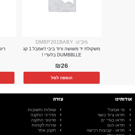
מק"ט: DMBP201BABY
משקולת יד משושה ורוד ביבי דאמבל 1 קג
ריג 
DUMBBLLE בלעדי !
₪
26
הוספה לסל
אודותינו
עזרה
מי אנחנו?
שאלות ותשובות
תדאו ציוד כושר
מדריכי התקנה
תדאו בגדי ים
סרטוני התקנה
תדאו הום
שירות לקוחות
תדאו - קבוצות רכישה
תקנון אתר