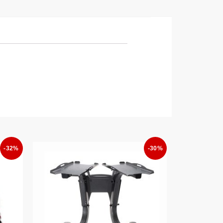
-32%
-30%