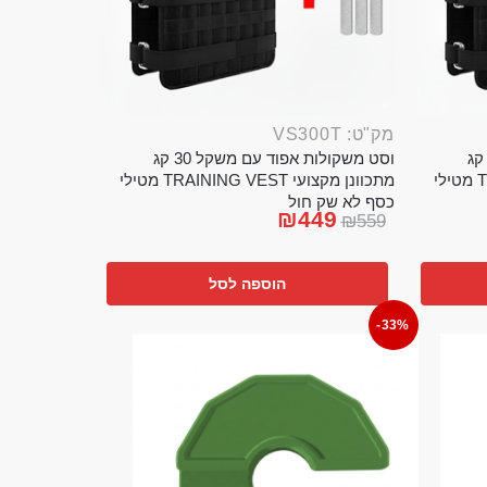
מק"ט: VS300T
ט משקולות אפוד עם משקל 20 קג
וסט משקולות אפוד עם משקל 30 קג
מתכוונן מקצועי TRAINING VEST מטילי
מתכוונן מקצועי TRAINING VEST מטילי
כסף לא שק חול
₪
449
₪
559
הוספה לסל
-33%