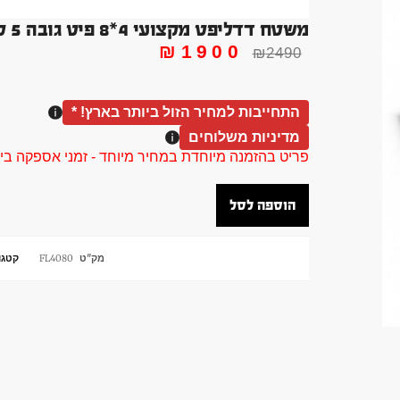
משטח דדליפט מקצועי 4*8 פיט גובה 5 סמ
₪
1900
₪
2490
התחייבות למחיר הזול ביותר בארץ! *
מדיניות משלוחים
פריט בהזמנה מיוחדת במחיר מיוחד - זמני אספקה בין 40 ל 90 ימי עסקים צור קשר 58961155
הוספה לסל
מק"ט
FL4080
קטגו