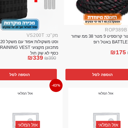
מק"ט: VS200T
חבל ניעור קרוספיט 9 מטר 38 ממ שחור
וס
BA באטל רופ
₪
175
כסף לא שק חול
₪
339
₪
390
הוספה לסל
הוספה לסל
-43%
אזל המלאי
אזל המלאי
אזל המלאי
אזל המלאי