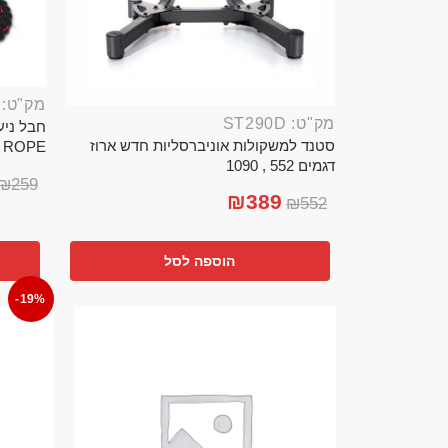
מק"ט: ROP389B
מק"ט: ST290D
סטנד למשקולות אוניברסליות חדש ארוז
TTLE ROPE
דגמים 552 , 1090
₪
259
₪
389
₪
552
הוספה לסל
-19%