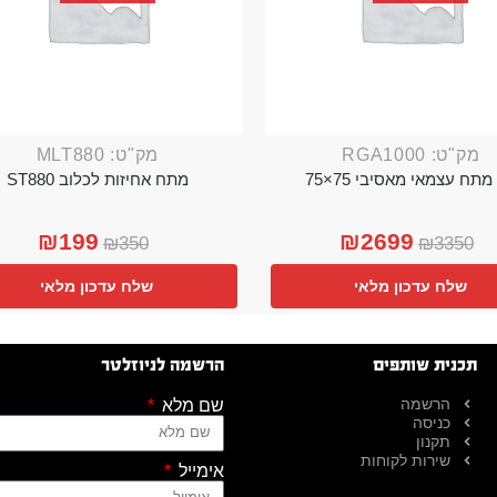
מק"ט: RGA1000
מק"ט: MLT880
מתח עצמאי מאסיבי 75×75
מתח אחיזות לכלוב ST880
₪
199
₪
2699
₪
350
₪
3350
שלח עדכון מלאי
שלח עדכון מלאי
תכנית שותפים
הרשמה לניוזלטר
הרשמה
שם מלא
כניסה
תקנון
שירות לקוחות
אימייל