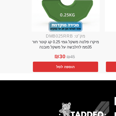
מק"ט: DMB025RRB
מיקרו פלטה משקל גומי 0.25 קג קוטר חור
35ממ להלבשה על משקל מובנה
₪
30
₪
45
הוספה לסל