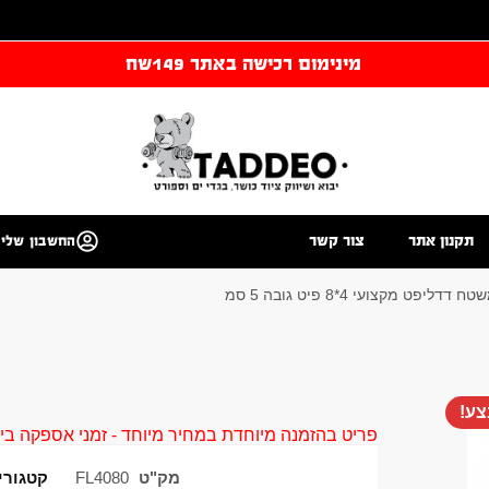
מינימום רכישה באתר 149שח
תקנון אתר
צור קשר
החשבון שלי
ח דדליפט מקצועי 4*8 פיט גובה 5 סמ
ע!
פריט בהזמנה מיוחדת במחיר מיוחד - זמני אספקה בין 40 ל 90 ימי עסקים צור קשר 58961155
מק"ט
FL4080
קטגורי