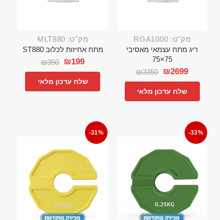
מק"ט: RGA1000
מק"ט: MLT880
ריג מתח עצמאי מאסיבי
מתח אחיזות לכלוב ST880
75×75
₪
199
₪
350
₪
2699
₪
3350
שלח עדכון מלאי
שלח עדכון מלאי
-31%
-33%