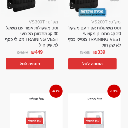
מק"ט: VS200T
מק"ט: VS300T
וסט משקולות אפוד עם משקל
וסט משקולות אפוד עם משקל
20 קג מתכוונן מקצועי
30 קג מתכוונן מקצועי
TRAINING VEST מטילי כסף
TRAINING VEST מטילי כסף
לא שק חול
לא שק חול
₪
449
₪
339
₪
559
₪
390
הוספה לסל
הוספה לסל
-43%
-19%
אזל המלאי
אזל המלאי
אזל המלאי
אזל המלאי