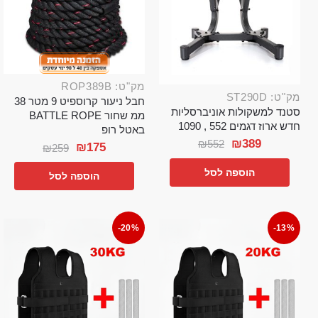
מק"ט: ROP389B
מק"ט: ST290D
חבל ניעור קרוספיט 9 מטר 38
סטנד למשקולות אוניברסליות
ממ שחור BATTLE ROPE
חדש ארוז דגמים 552 , 1090
באטל רופ
₪
389
₪
552
₪
175
₪
259
הוספה לסל
הוספה לסל
-20%
-13%