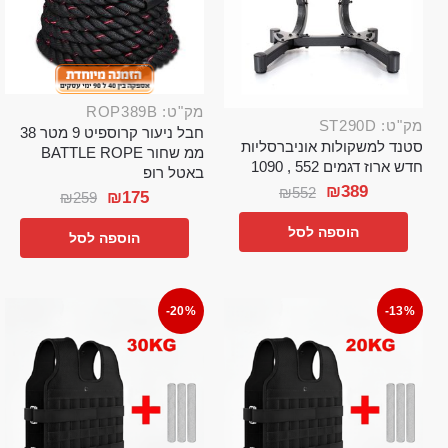
מק"ט: ROP389B
מק"ט: ST290D
חבל ניעור קרוספיט 9 מטר 38
סטנד למשקולות אוניברסליות
ממ שחור BATTLE ROPE
חדש ארוז דגמים 552 , 1090
באטל רופ
₪
389
₪
552
₪
175
₪
259
הוספה לסל
הוספה לסל
-20%
-13%