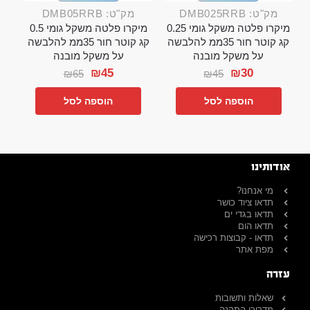
מק"ט: DMB025RRB
מק"ט: DMB05RRB
מיקרו פלטה משקל גומי 0.25
מיקרו פלטה משקל גומי 0.5
קג קוטר חור 35ממ להלבשה
קג קוטר חור 35ממ להלבשה
על משקל מובנה
על משקל מובנה
₪
45
₪
30
₪
65
₪
45
הוספה לסל
הוספה לסל
אודותינו
מי אנחנו?
תדאו ציוד כושר
תדאו בגדי ים
תדאו הום
תדאו - קבוצות רכישה
מפת אתר
עזרה
שאלות ותשובות
מדריכי התקנה