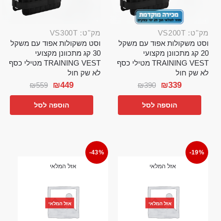
מק"ט: VS200T
מק"ט: VS300T
וסט משקולות אפוד עם משקל
וסט משקולות אפוד עם משקל
20 קג מתכוונן מקצועי
30 קג מתכוונן מקצועי
TRAINING VEST מטילי כסף
TRAINING VEST מטילי כסף
לא שק חול
לא שק חול
₪
449
₪
339
₪
559
₪
390
הוספה לסל
הוספה לסל
-43%
-19%
אזל המלאי
אזל המלאי
אזל המלאי
אזל המלאי