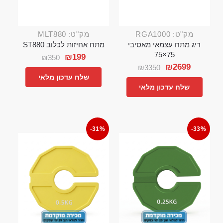
מק"ט: RGA1000
מק"ט: MLT880
ריג מתח עצמאי מאסיבי
מתח אחיזות לכלוב ST880
75×75
₪
199
₪
350
₪
2699
₪
3350
שלח עדכון מלאי
שלח עדכון מלאי
-31%
-33%