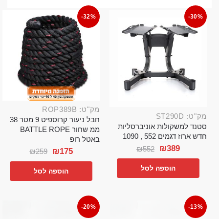
-32%
-30%
מק"ט: ROP389B
מק"ט: ST290D
חבל ניעור קרוספיט 9 מטר 38
סטנד למשקולות אוניברסליות
ממ שחור BATTLE ROPE
חדש ארוז דגמים 552 , 1090
באטל רופ
₪
389
₪
552
₪
175
₪
259
הוספה לסל
הוספה לסל
-20%
-13%