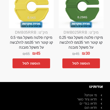
מק"ט: DMB025RRB
מק"ט: DMB05RRB
מיקרו פלטה משקל גומי 0.25
מיקרו פלטה משקל גומי 0.5
קג קוטר חור 35ממ להלבשה
קג קוטר חור 35ממ להלבשה
על משקל מובנה
על משקל מובנה
₪
45
₪
30
₪
65
₪
45
הוספה לסל
הוספה לסל
אודותינו
מי אנחנו?
תדאו ציוד כושר
תדאו בגדי ים
תדאו הום