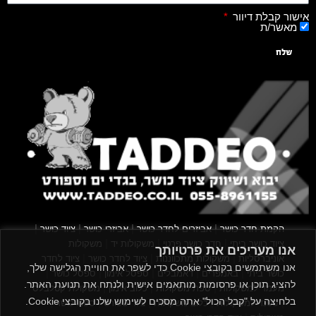
אישור קבלת דיוור
מאשר/ת
שלח
|
|
|
|
הקמת חדר כושר
אביזרים לחדר כושר
אביזרי כושר
ציוד כושר
|
|
|
ציוד כושר ביתי
חדר כושר פרטי
משקולות יד
משקולות
אנו מעריכים את פרטיותך
|
|
|
אוניברסליות
משקולות מתכווננות
ציוד לחדר כושר
ציוד לחדר
אנו משתמשים בקובצי Cookie כדי לשפר את חוויית הגלישה שלך,
|
|
|
|
|
כושר ביתי
באמפרים
דאמבלים
ספסל אימון
ספסל כושר
להציג תוכן או פרסומות מותאמים אישית ולנתח את תנועת האתר.
|
|
|
מעמד למשקולות
ספת משקולות
כלוב אימון
משקולת קטלבלס
בלחיצה על "קבל הכול" אתה מסכים לשימוש שלנו בקובצי Cookie.
|
|
|
|
|
סטנד למשקולות
כלוב משקולות
ציוד ספורט
ספת כושר