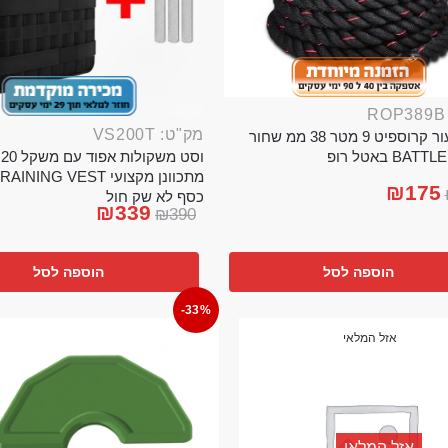
מק"ט: VS200T
חבל ניעור קרוספיט 9 מטר 38 ממ שחור
וס
BA באטל רופ
₪
175
כסף לא שק חול
₪
339
₪
390
הוספה לסל
הוספה לסל
-33%
אזל המלאי
אזל המלאי