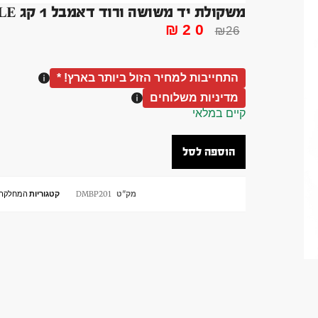
משקולת יד משושה ורוד דאמבל 1 קג DUMBBLLE בלעדי !
₪
20
₪
26
התחייבות למחיר הזול ביותר בארץ! *
מדיניות משלוחים
קיים במלאי
הוספה לסל
מק"ט
DMBP201
קטגוריות
המחלקה 