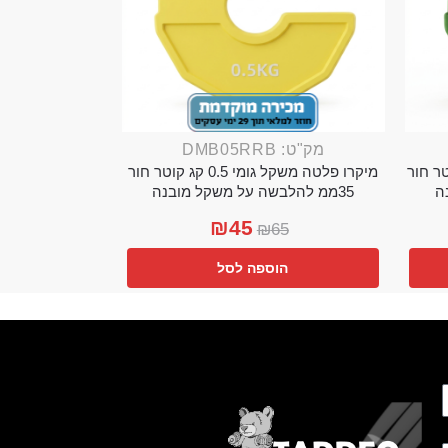
מק"ט: DMB05RRB
מי 0.25 קג קוטר חור
מיקרו פלטה משקל גומי 0.5 קג קוטר חור
35ממ להלבשה על משקל מובנה
₪
45
₪
65
הוספה לסל