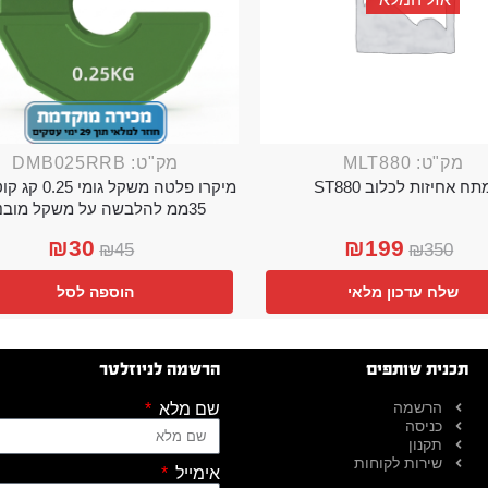
מק"ט: MLT880
מק"ט: DMB025RRB
תח אחיזות לכלוב ST880
מיקרו פלטה משקל גו
35ממ להלבשה על משקל מובנה
₪
30
₪
199
₪
45
₪
350
שלח עדכון מלאי
הוספה לסל
תכנית שותפים
הרשמה לניוזלטר
הרשמה
שם מלא
כניסה
תקנון
שירות לקוחות
אימייל