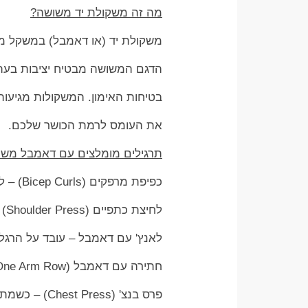
מה זה משקולת יד משושה?
משקולת יד (או דאמבל) במשקל משת
הדגם המשושה מבטיח יציבות בעת
בטיחות האימון. המשקולות מגיעות במשקלים שונים – מ-1 
את העומס לרמת הכושר שלכם.
תרגילים מומלצים עם דאמבל משו
כפיפת מרפקים (Bicep Curls) – לפיתוח שרירי הזרוע.
לחיצת כתפיים (Shoulder Press) – מחזקת את הכתפיים והגב העליון.
לאנץ' עם דאמבל – עובד על הרגליי
חתירה עם דאמבל (One Arm Row) – מחזקת את הגב המרכזי והשרירים המייצבים.
פרס בנצ' (Chest Press) – כשמתאמנים על ספסל כושר או אפילו על הרצפה.