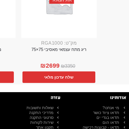
מק"ט: RGA1000
ריג מתח עצמאי מאסיבי 75×75
מ
₪
2699
₪
3350
שלח עדכון מלאי
אודותינו
עזרה
מי אנחנו?
שאלות ותשובות
תדאו ציוד כושר
מדריכי התקנה
תדאו בגדי ים
סרטוני התקנה
תדאו הום
שירות לקוחות
תדאו - קבוצות רכישה
תקנון אתר