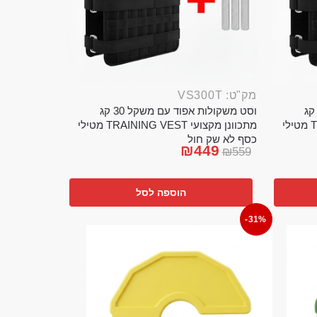
מק"ט: VS300T
ט משקולות אפוד עם משקל 20 קג
וסט משקולות אפוד עם משקל 30 קג
מתכוונן מקצועי TRAINING VEST מטילי
מתכוונן מקצועי TRAINING VEST מטילי
כסף לא שק חול
₪
449
₪
559
הוספה לסל
-31%