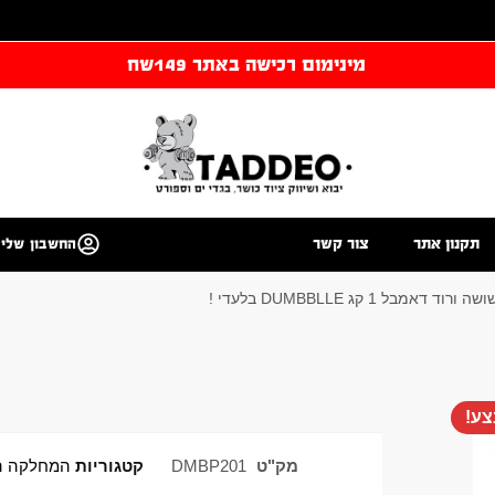
מינימום רכישה באתר 149שח
תקנון אתר
צור קשר
החשבון שלי
דאמבל 1 קג DUMBBLLE בלעדי !
ע!
מק"ט
DMBP201
קטגוריות
המחלקה ה