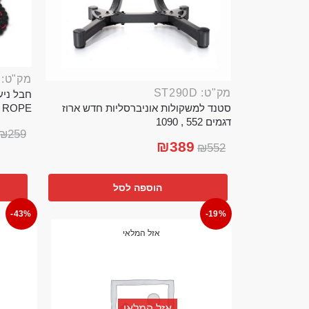
מק"ט: ROP389B
מק"ט: ST290D
סטנד למשקולות אוניברסליות חדש ארוז
TTLE ROPE
דגמים 552 , 1090
₪
259
₪
389
₪
552
הוספה לסל
-43%
-19%
אזל המלאי
אזל המלאי