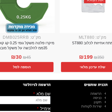
מק"ט: MLT880
מק"ט: DMB025RRB
תח אחיזות לכלוב ST880
מיקרו פלטה משקל גו
35ממ להלבשה על משקל מובנה
₪
30
₪
199
₪
45
₪
350
שלח עדכון מלאי
הוספה לסל
תכנית שותפים
הרשמה לניוזלטר
הרשמה
שם מלא
כניסה
תקנון
שירות לקוחות
אימייל