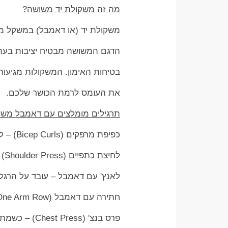
מה זה משקולת יד משושה?
משקולת יד (או דאמבל) במשקל משת
הדגם המשושה מבטיח יציבות בעת
בטיחות האימון. המשקולות מגיעות במשקלים שונים – מ-1 
את העומס לרמת הכושר שלכם.
תרגילים מומלצים עם דאמבל משו
כפיפת מרפקים (Bicep Curls) – לפיתוח שרירי הזרוע.
לחיצת כתפיים (Shoulder Press) – מחזקת את הכתפיים והגב העליון.
לאנץ' עם דאמבל – עובד על הרגליי
חתירה עם דאמבל (One Arm Row) – מחזקת את הגב המרכזי והשרירים המייצבים.
פרס בנצ' (Chest Press) – כשמתאמנים על ספסל כושר או אפילו על הרצפה.