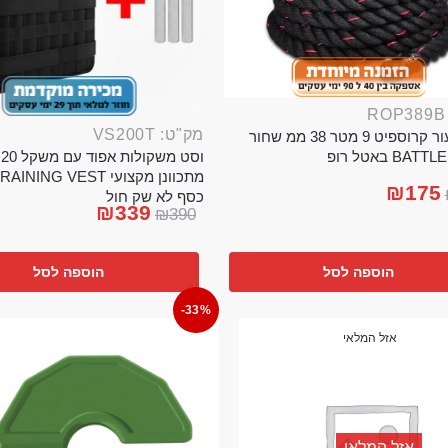
מק"ט: VS200T
חבל ניעור קרוספיט 9 מטר 38 ממ שחור
וס
BA באטל רופ
₪
175
כסף לא שק חול
₪
339
₪
390
הוספה לסל
הוספה לסל
-33%
אזל המלאי
אזל המלאי