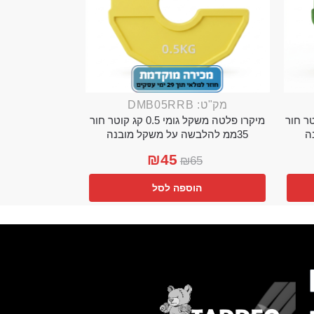
מק"ט: DMB05RRB
מי 0.25 קג קוטר חור
מיקרו פלטה משקל גומי 0.5 קג קוטר חור
35ממ להלבשה על משקל מובנה
₪
45
₪
65
הוספה לסל