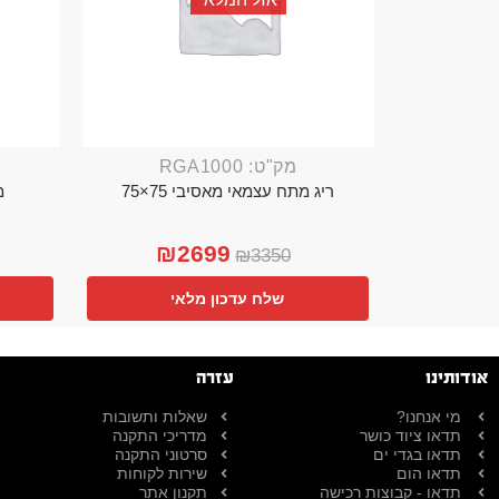
מק"ט: RGA1000
ריג מתח עצמאי מאסיבי 75×75
מ
₪
2699
₪
3350
שלח עדכון מלאי
אודותינו
עזרה
מי אנחנו?
שאלות ותשובות
תדאו ציוד כושר
מדריכי התקנה
תדאו בגדי ים
סרטוני התקנה
תדאו הום
שירות לקוחות
תדאו - קבוצות רכישה
תקנון אתר