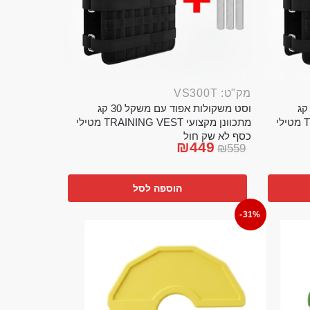
מק"ט: VS300T
ט משקולות אפוד עם משקל 20 קג
וסט משקולות אפוד עם משקל 30 קג
מתכוונן מקצועי TRAINING VEST מטילי
מתכוונן מקצועי TRAINING VEST מטילי
כסף לא שק חול
₪
449
₪
559
הוספה לסל
-31%