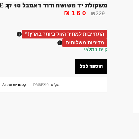
משקולת יד משושה ורוד דאמבל 10 קג DUMBBLLE בלעדי !
₪
160
₪
229
התחייבות למחיר הזול ביותר בארץ! *
מדיניות משלוחים
קיים במלאי
הוספה לסל
מק"ט
DMBP210
קטגוריות
המחלקה 