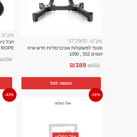
מק"ט: ROP389B
מק"ט: ST290D
סטנד למשקולות אוניברסליות חדש ארוז
TTLE ROPE
דגמים 552 , 1090
₪
259
₪
389
₪
552
הוספה לסל
-43%
-19%
אזל המלאי
אזל המלאי