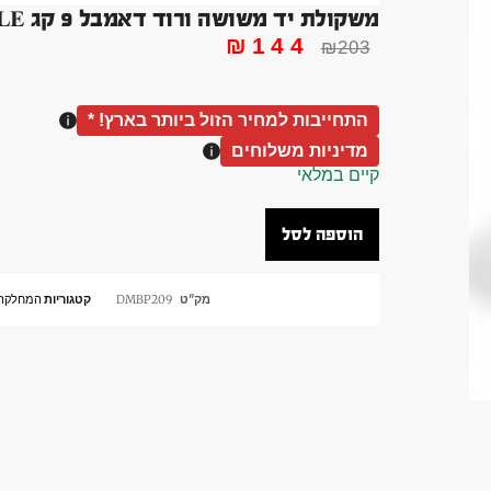
משקולת יד משושה ורוד דאמבל 9 קג DUMBBLLE בלעדי !
₪
144
₪
203
התחייבות למחיר הזול ביותר בארץ! *
מדיניות משלוחים
קיים במלאי
הוספה לסל
מק"ט
DMBP209
קטגוריות
המחלקה 