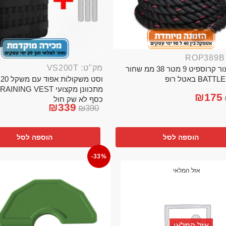
מק"ט: VS200T
חבל ניעור קרוספיט 9 מטר 38 ממ שחור
וס
BA באטל רופ
₪
175
כסף לא שק חול
₪
339
₪
390
הוספה לסל
הוספה לסל
-33%
אזל המלאי
אזל המלאי