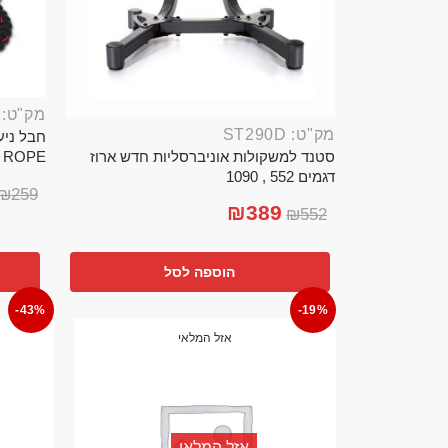
מק"ט: ROP389B
מק"ט: ST290D
סטנד למשקולות אוניברסליות חדש ארוז
TTLE ROPE
דגמים 552 , 1090
₪
259
₪
389
₪
552
הוספה לסל
-43%
-19%
אזל המלאי
אזל המלאי