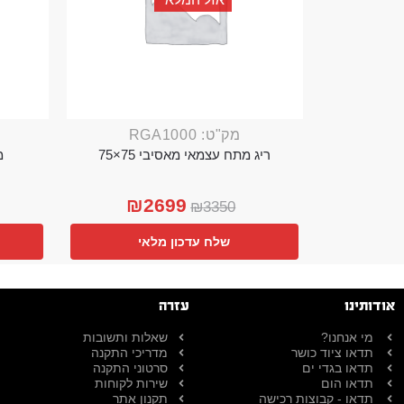
מק"ט: RGA1000
ריג מתח עצמאי מאסיבי 75×75
מ
₪
2699
₪
3350
שלח עדכון מלאי
אודותינו
עזרה
מי אנחנו?
שאלות ותשובות
תדאו ציוד כושר
מדריכי התקנה
תדאו בגדי ים
סרטוני התקנה
תדאו הום
שירות לקוחות
תדאו - קבוצות רכישה
תקנון אתר