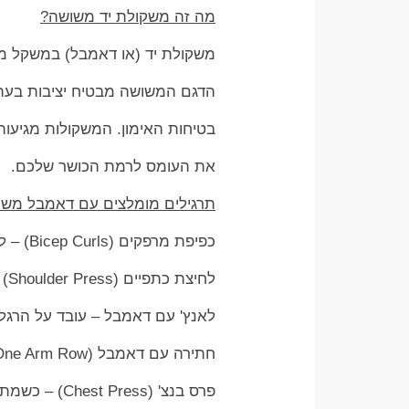
מה זה משקולת יד משושה?
משקולת יד (או דאמבל) במשקל משת
הדגם המשושה מבטיח יציבות בעת
בטיחות האימון. המשקולות מגיעות במשקלים שונים – מ-1 
את העומס לרמת הכושר שלכם.
תרגילים מומלצים עם דאמבל משו
כפיפת מרפקים (Bicep Curls) – לפיתוח שרירי הזרוע.
לחיצת כתפיים (Shoulder Press) – מחזקת את הכתפיים והגב העליון.
לאנץ' עם דאמבל – עובד על הרגליי
חתירה עם דאמבל (One Arm Row) – מחזקת את הגב המרכזי והשרירים המייצבים.
פרס בנצ' (Chest Press) – כשמתאמנים על ספסל כושר או אפילו על הרצפה.