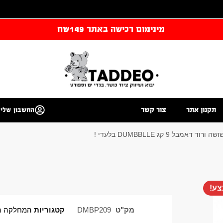
מינימום רכישה באתר 149שח
תקנון אתר
צור קשר
החשבון שלי
דאמבל 9 קג DUMBBLLE בלעדי !
ע!
מק"ט
DMBP209
קטגוריות
המחלקה ה