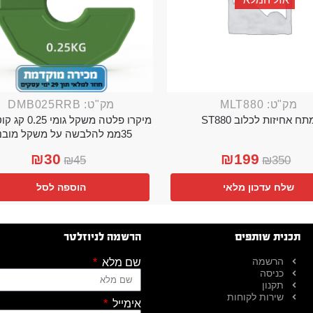
מק"ט: MLT880
מק"ט: DMB025RRB
תח אחיזות לכלוב ST880
מיקרו פלטה משקל גו
35ממ להלבשה על משקל מובנה
₪
30
₪
199
₪
45
₪
350
שלח עדכון מלאי
הוספה לסל
תכנית שותפים
הרשמה לניוזלטר
הרשמה
שם מלא
כניסה
תקנון
שירות לקוחות
אימייל