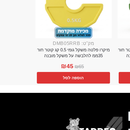
מק"ט: DMB05RRB
מי 0.25 קג קוטר חור
מיקרו פלטה משקל גומי 0.5 קג קוטר חור
35ממ להלבשה על משקל מובנה
₪
45
₪
65
הוספה לסל