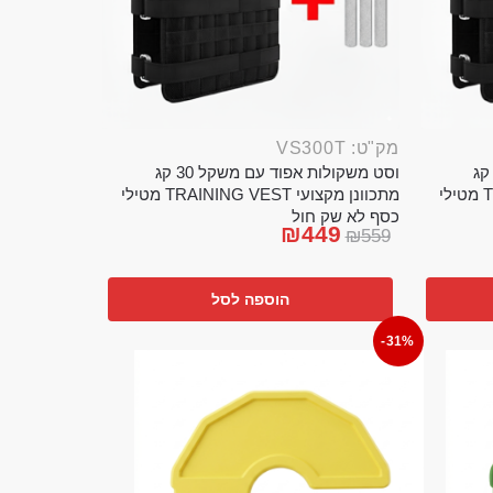
מק"ט: VS300T
ט משקולות אפוד עם משקל 20 קג
וסט משקולות אפוד עם משקל 30 קג
מתכוונן מקצועי TRAINING VEST מטילי
מתכוונן מקצועי TRAINING VEST מטילי
כסף לא שק חול
₪
449
₪
559
הוספה לסל
-31%