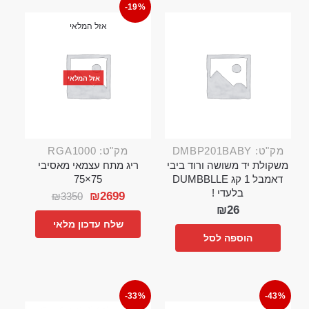
-19%
אזל המלאי
אזל המלאי
מק"ט: DMBP201BABY
מק"ט: RGA1000
משקולת יד משושה ורוד ביבי
ריג מתח עצמאי מאסיבי
דאמבל 1 קג DUMBBLLE
75×75
בלעדי !
₪
2699
₪
3350
₪
26
שלח עדכון מלאי
הוספה לסל
-33%
-43%