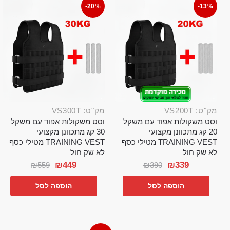
-20%
-13%
מק"ט: VS200T
מק"ט: VS300T
וסט משקולות אפוד עם משקל
וסט משקולות אפוד עם משקל
20 קג מתכוונן מקצועי
30 קג מתכוונן מקצועי
TRAINING VEST מטילי כסף
TRAINING VEST מטילי כסף
לא שק חול
לא שק חול
₪
449
₪
339
₪
559
₪
390
הוספה לסל
הוספה לסל