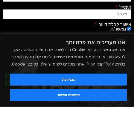
אימייל
אישור קבלת דיוור
מאשר/ת
שלח
אנו מעריכים את פרטיותך
אנו משתמשים בקובצי Cookie כדי לשפר את חוויית הגלישה שלך,
להציג תוכן או פרסומות מותאמים אישית ולנתח את תנועת האתר.
בלחיצה על "קבל הכול" אתה מסכים לשימוש שלנו בקובצי Cookie.
קבל הכול
טדי - נציג AI
התאמה אישית
|
|
|
|
הקמת חדר כושר
אביזרים לחדר כושר
אביזרי כושר
ציוד כושר
|
|
|
ציוד כושר ביתי
חדר כושר פרטי
משקולות יד
משקולות
|
|
|
אוניברסליות
משקולות מתכווננות
ציוד לחדר כושר
ציוד לחדר
|
|
|
|
|
כושר ביתי
באמפרים
דאמבלים
ספסל אימון
ספסל כושר