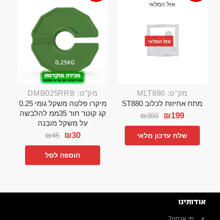
אזל המלאי
אזל המלאי
מק"ט: MLT880
מק"ט: DMB025RRB
מתח אחיזות לכלוב ST880
מיקרו פלטה משקל גומי 0.25
קג קוטר חור 35ממ להלבשה
₪
199
₪
350
על משקל מובנה
₪
30
₪
45
שלח עדכון מלאי
הוספה לסל
אודותינו
מי אנחנו?