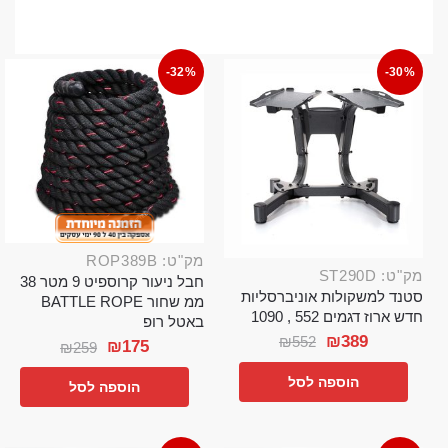
-32%
-30%
מק"ט: ROP389B
מק"ט: ST290D
חבל ניעור קרוספיט 9 מטר 38
סטנד למשקולות אוניברסליות
ממ שחור BATTLE ROPE
חדש ארוז דגמים 552 , 1090
באטל רופ
₪
389
₪
552
₪
175
₪
259
הוספה לסל
הוספה לסל