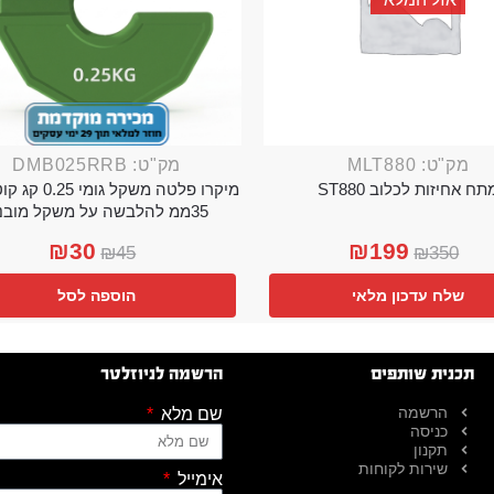
מק"ט: MLT880
מק"ט: DMB025RRB
תח אחיזות לכלוב ST880
מיקרו פלטה משקל גו
35ממ להלבשה על משקל מובנה
₪
30
₪
199
₪
45
₪
350
שלח עדכון מלאי
הוספה לסל
תכנית שותפים
הרשמה לניוזלטר
הרשמה
שם מלא
כניסה
תקנון
שירות לקוחות
אימייל