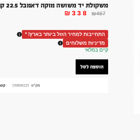
משקולת יד משושה מוקה דאמבל 22.5 קג DUMBBLLE בלעדי !
₪
338
₪
467
התחייבות למחיר הזול ביותר בארץ! *
מדיניות משלוחים
קיים במלאי
הוספה לסל
מק"ט
DMBM225
קטגו