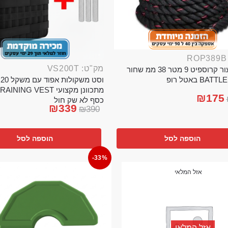
מק"ט: VS200T
חבל ניעור קרוספיט 9 מטר 38 ממ שחור
וס
BA באטל רופ
₪
175
כסף לא שק חול
₪
339
₪
390
הוספה לסל
הוספה לסל
-33%
אזל המלאי
אזל המלאי