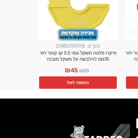
מק"ט: DMB05RRB
מי 0.25 קג קוטר חור
מיקרו פלטה משקל גומי 0.5 קג קוטר חור
35ממ להלבשה על משקל מובנה
₪
45
₪
65
הוספה לסל