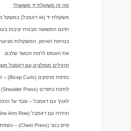
מה זה משקולת יד משושה?
משקולת יד (או דאמבל) במשקל משת
הדגם המשושה מבטיח יציבות בעת
בטיחות האימון. המשקולות מגיעות במשקלים שונים – מ-1 
את העומס לרמת הכושר שלכם.
תרגילים מומלצים עם דאמבל משו
כפיפת מרפקים (Bicep Curls) – לפיתוח שרירי הזרוע.
לחיצת כתפיים (Shoulder Press) – מחזקת את הכתפיים והגב העליון.
לאנץ' עם דאמבל – עובד על הרגליי
חתירה עם דאמבל (One Arm Row) – מחזקת את הגב המרכזי והשרירים המייצבים.
פרס בנצ' (Chest Press) – כשמתאמנים על ספסל כושר או אפילו על הרצפה.