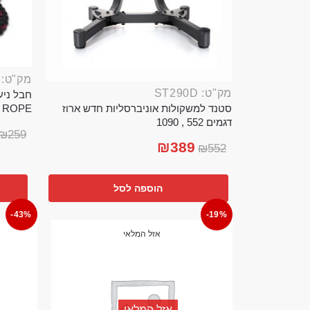
מק"ט: ROP389B
מק"ט: ST290D
סטנד למשקולות אוניברסליות חדש ארוז
TTLE ROPE
דגמים 552 , 1090
₪
259
₪
389
₪
552
הוספה לסל
-43%
-19%
אזל המלאי
אזל המלאי