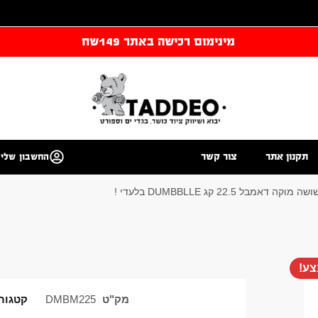
מינימום רכישה באתר 149שח
תקנון אתר
צור קשר
החשבון שלי
אמבל 22.5 קג DUMBBLLE בלעדי !
ע!
מק"ט
DMBM225
קטגורי