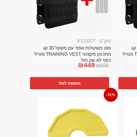
מק"ט: VS300T
ט משקולות אפוד עם משקל 20 קג
וסט משקולות אפוד עם משקל 30 קג
מתכוונן מקצועי TRAINING VEST מטילי
מתכוונן מקצועי TRAINING VEST מטילי
כסף לא שק חול
₪
449
₪
559
הוספה לסל
-31%