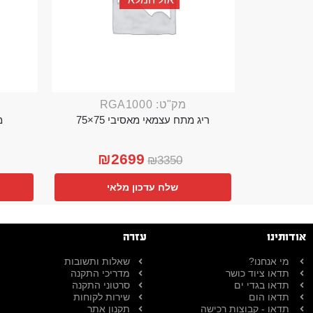
מק"ט: RGA1000
ריג מתח עצמאי מאסיבי 75×75
מ
₪
2699
₪
3350
שלח עדכון מלאי
אודותינו
עזרה
מי אנחנו?
שאלות ותשובות
תדאו ציוד כושר
מדריכי התקנה
תדאו בגדי ים
סרטוני התקנה
תדאו הום
שירות לקוחות
תדאו - קבוצות רכישה
תקנון אתר