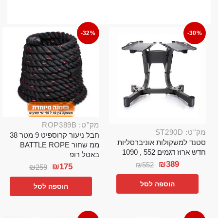
-32%
-30%
מק"ט: ROP389B
מק"ט: ST290D
חבל ניעור קרוספיט 9 מטר 38
סטנד למשקולות אוניברסליות
ממ שחור BATTLE ROPE
חדש ארוז דגמים 552 , 1090
באטל רופ
₪
389
₪
552
₪
175
₪
259
הוספה לסל
הוספה לסל