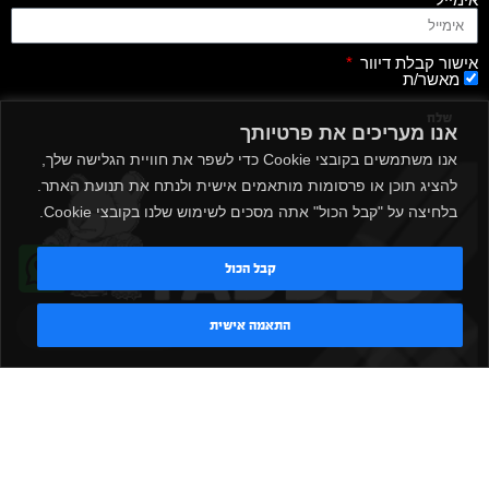
אישור קבלת דיוור
מאשר/ת
שלח
אנו מעריכים את פרטיותך
אנו משתמשים בקובצי Cookie כדי לשפר את חוויית הגלישה שלך,
להציג תוכן או פרסומות מותאמים אישית ולנתח את תנועת האתר.
בלחיצה על "קבל הכול" אתה מסכים לשימוש שלנו בקובצי Cookie.
קבל הכול
טדי - נציג AI
התאמה אישית
|
|
|
|
הקמת חדר כושר
אביזרים לחדר כושר
אביזרי כושר
ציוד כושר
|
|
|
ציוד כושר ביתי
חדר כושר פרטי
משקולות יד
משקולות
|
|
|
אוניברסליות
משקולות מתכווננות
ציוד לחדר כושר
ציוד לחדר
|
|
|
|
|
כושר ביתי
באמפרים
דאמבלים
ספסל אימון
ספסל כושר
|
|
|
מעמד למשקולות
ספת משקולות
כלוב אימון
משקולת קטלבלס