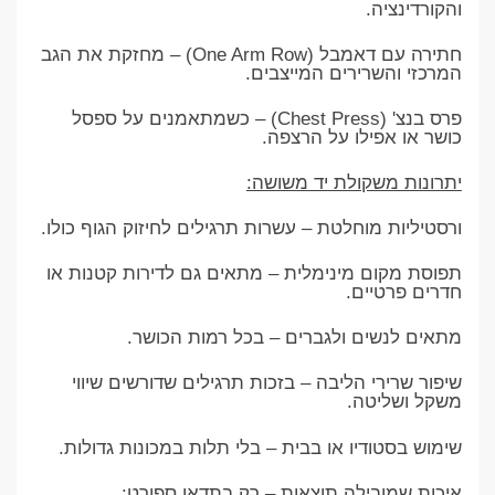
והקורדינציה.
חתירה עם דאמבל (One Arm Row) – מחזקת את הגב
המרכזי והשרירים המייצבים.
פרס בנצ' (Chest Press) – כשמתאמנים על ספסל
כושר או אפילו על הרצפה.
יתרונות משקולת יד משושה:
ורסטיליות מוחלטת – עשרות תרגילים לחיזוק הגוף כולו.
תפוסת מקום מינימלית – מתאים גם לדירות קטנות או
חדרים פרטיים.
מתאים לנשים ולגברים – בכל רמות הכושר.
שיפור שרירי הליבה – בזכות תרגילים שדורשים שיווי
משקל ושליטה.
שימוש בסטודיו או בבית – בלי תלות במכונות גדולות.
איכות שמובילה תוצאות – רק בתדאו ספורט: