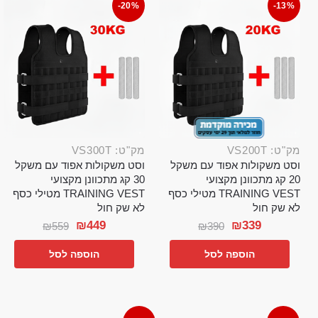
-20%
-13%
מק"ט: VS200T
מק"ט: VS300T
וסט משקולות אפוד עם משקל
וסט משקולות אפוד עם משקל
20 קג מתכוונן מקצועי
30 קג מתכוונן מקצועי
TRAINING VEST מטילי כסף
TRAINING VEST מטילי כסף
לא שק חול
לא שק חול
₪
449
₪
339
₪
559
₪
390
הוספה לסל
הוספה לסל